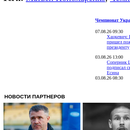
Чемпионат Укра
07.08.26 09:30
Хацкевич: 
пришел пож
президенту
03.08.26 13:00
Соперник 
подписал с
Есина
03.08.26 08:30
Велетень о 
На трениро
шести зале
16.07.26 18:11
Сергей Пал
нас в Сове
12.07.26 12:31
Ротань: Ту