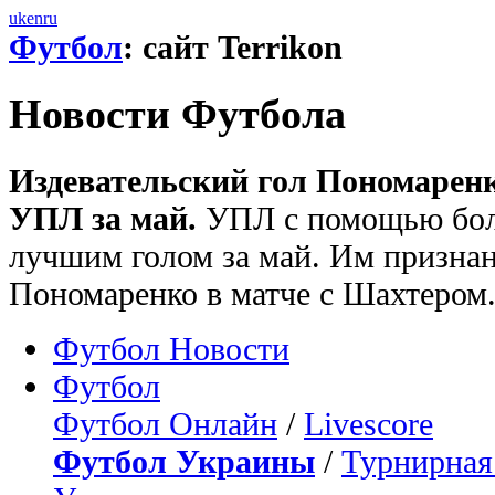
uk
en
ru
Футбол
: сайт Terrikon
Новости Футбола
Издевательский гол Пономарен
УПЛ за май.
УПЛ с помощью бол
лучшим голом за май. Им призна
Пономаренко в матче с Шахтером
Футбол Новости
Футбол
Футбол Онлайн
/
Livescore
Футбол Украины
/
Турнирная