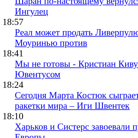
Шаран по-настоящему вернулс
Ингулец
18:57
Реал может продать Ливерпул
Моуринью против
18:41
Мы не готовы - Кристиан Киву
Ювентусом
18:24
Сегодня Марта Костюк сыграе
ракетки мира – Иги Швентек
18:10
Харьков и Систерс завоевали 
Европы