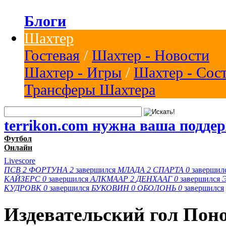
Блоги
Шахтер
Гостевая
/
Шахтер - Новости
Шахтер - Игры
/
Шахтер - Сос
Трансферы Шахтера
terrikon.com нужна ваша подде
Футбол
Онлайн
Livescore
ПСВ
2
ФОРТУНА
2
завершился
МЛАДА
2
СПАРТА
0
завершил
КАЙЗЕРС
0
завершился
АЛКМААР
2
ДЕНХААГ
0
завершился
КУДРОВК
0
завершился
БУКОВИН
0
ОБОЛОНЬ
0
завершился
Издевательский гол Пон