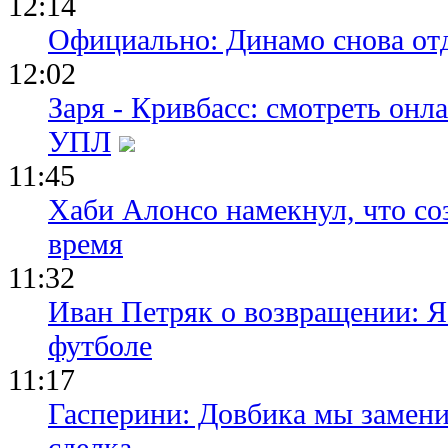
12:14
Официально: Динамо снова отд
12:02
Заря - Кривбасс: смотреть он
УПЛ
11:45
Хаби Алонсо намекнул, что со
время
11:32
Иван Петряк о возвращении: Я
футболе
11:17
Гасперини: Довбика мы замени
сделка