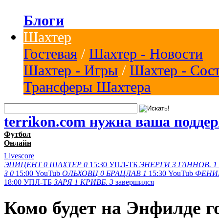
Блоги
Шахтер
Гостевая
/
Шахтер - Новости
Шахтер - Игры
/
Шахтер - Сос
Трансферы Шахтера
terrikon.com нужна ваша подде
Футбол
Онлайн
Livescore
ЭПИЦЕНТ
0
ШАХТЕР
0
15:30
УПЛ-ТБ
ЭНЕРГИ
3
ГАННОВ.
1
З
0
15:00
YouTub
ОЛЬХОВЦ
0
БРАЦЛАВ
1
15:30
YouTub
ФЕНИ
18:00
УПЛ-ТБ
ЗАРЯ
1
КРИВБ.
3
завершился
Комо будет на Энфилде г