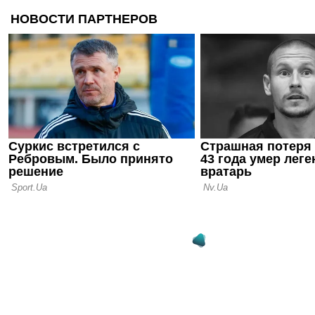
29.06.26 23:14
Нико Пас о
Фабрегаса:
сделку по 
таланту
28.06.26 22:18
Нико Пас н
этим летом