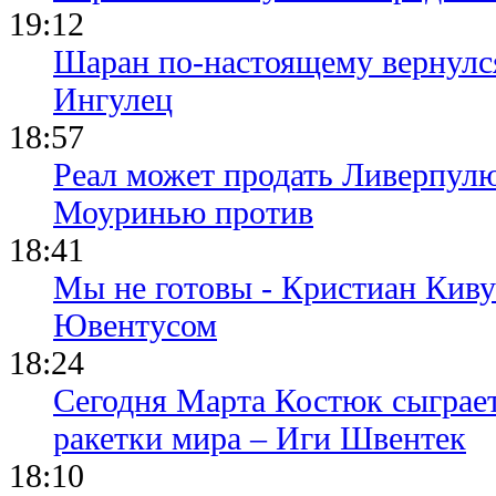
19:12
Шаран по-настоящему вернулс
Ингулец
18:57
Реал может продать Ливерпул
Моуринью против
18:41
Мы не готовы - Кристиан Киву
Ювентусом
18:24
Сегодня Марта Костюк сыграе
ракетки мира – Иги Швентек
18:10