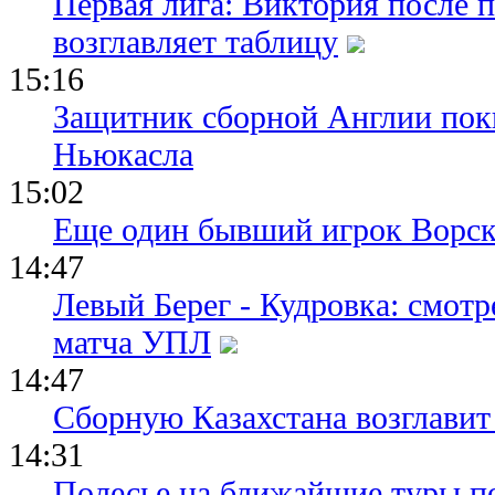
Первая лига: Виктория после 
возглавляет таблицу
15:16
Защитник сборной Англии пок
Ньюкасла
15:02
Еще один бывший игрок Ворск
14:47
Левый Берег - Кудровка: смот
матча УПЛ
14:47
Сборную Казахстана возглавит
14:31
Полесье на ближайшие туры п