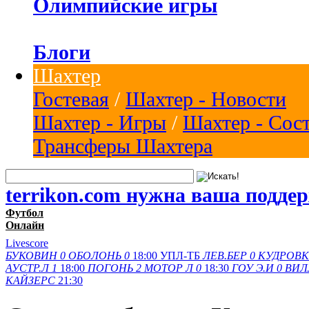
Олимпийские игры
Блоги
Шахтер
Гостевая
/
Шахтер - Новости
Шахтер - Игры
/
Шахтер - Сос
Трансферы Шахтера
terrikon.com нужна ваша подде
Футбол
Онлайн
Livescore
БУКОВИН
0
ОБОЛОНЬ
0
18:00
УПЛ-ТБ
ЛЕВ.БЕР
0
КУДРОВК
АУСТР.Л
1
18:00
ПОГОНЬ
2
МОТОР Л
0
18:30
ГОУ Э.И
0
ВИЛ
КАЙЗЕРС
21:30