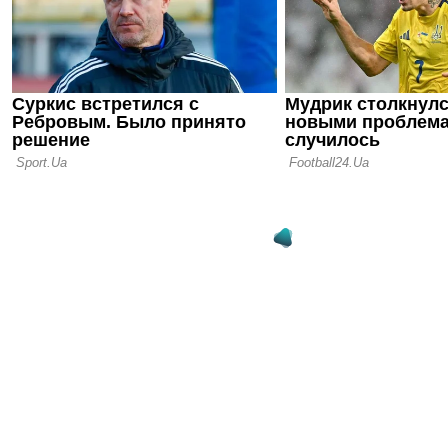
Мы не гото
Киву недов
Ювентусом