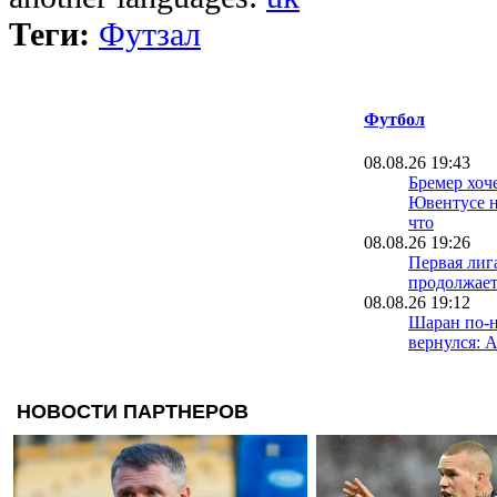
Теги:
Футзал
Футбол
08.08.26 19:43
Бремер хоче
Ювентусе н
что
08.08.26 19:26
Первая лиг
продолжает
08.08.26 19:12
Шаран по-
вернулся: 
разгромила
08.08.26 18:57
Реал может
Ливерпулю
Арнольда,
против
08.08.26 18:41