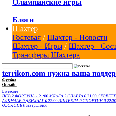
Олимпийские игры
Блоги
Шахтер
Гостевая
/
Шахтер - Новости
Шахтер - Игры
/
Шахтер - Сос
Трансферы Шахтера
terrikon.com нужна ваша подде
Футбол
Онлайн
Livescore
ПСВ
2
ФОРТУНА
1
21:00
МЛАДА
2
СПАРТА
0
21:00
СЕРВЕТТ
АЛКМААР
0
ДЕНХААГ
0
22:00
ЭШТРЕЛА
0
СПОРТИН
0
22:3
ОБОЛОНЬ
0
завершился