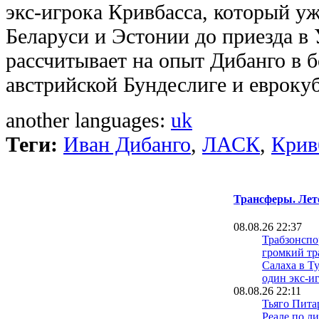
экс-игрока Кривбасса, который у
Беларуси и Эстонии до приезда в
рассчитывает на опыт Дибанго в б
австрийской Бундеслиге и еврокуб
another languages:
uk
Теги:
Иван Дибанго
,
ЛАСК
,
Крив
Трансферы. Лет
08.08.26 22:37
Трабзонспо
громкий тр
Салаха в Т
один экс-и
08.08.26 22:11
Тьяго Питар
Реале по л