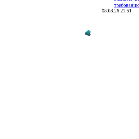
требовани
08.08.26 21:51
Барселона 
в борьбе за
Альвареса 
больше ден
08.08.26 21:42
Бывший ка
продолжит 
испанский 
перешел в 
08.08.26 21:33
Усман Диом
в клуб АПЛ
миллионов 