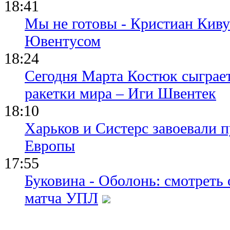
18:41
Мы не готовы - Кристиан Киву
Ювентусом
18:24
Сегодня Марта Костюк сыграе
ракетки мира – Иги Швентек
18:10
Харьков и Систерс завоевали 
Европы
17:55
Буковина - Оболонь: смотреть
матча УПЛ