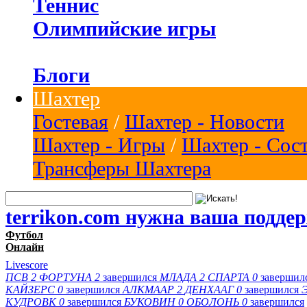
Теннис
Олимпийские игры
Блоги
Шахтер
Гостевая
/
Шахтер - Новости
Шахтер - Игры
/
Шахтер - Сос
Трансферы Шахтера
terrikon.com нужна ваша подде
Футбол
Онлайн
Livescore
ПСВ
2
ФОРТУНА
2
завершился
МЛАДА
2
СПАРТА
0
завершил
КАЙЗЕРС
0
завершился
АЛКМААР
2
ДЕНХААГ
0
завершился
КУДРОВК
0
завершился
БУКОВИН
0
ОБОЛОНЬ
0
завершился