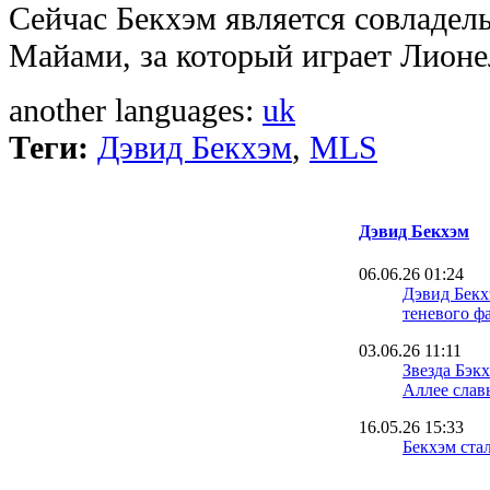
Сейчас Бекхэм является совладе
Майами, за который играет Лионе
another languages:
uk
Теги:
Дэвид Бекхэм
,
MLS
Дэвид Бекхэм
06.06.26 01:24
Дэвид Бекх
теневого ф
03.06.26 11:11
Звезда Бэк
Аллее слав
16.05.26 15:33
Бекхэм ста
истории сп
миллиардер