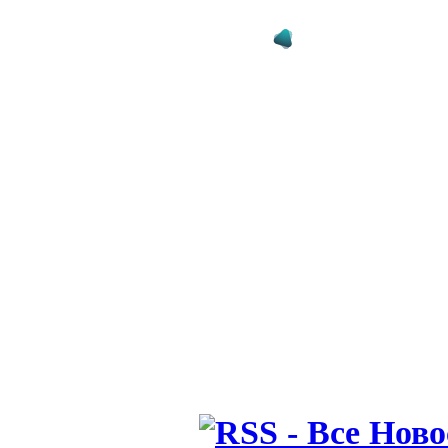
Великобри
16.04.26 11:20
Дэвид Бекхэ
делать дал
16.03.26 11:44
Бруну Ферн
у нас кажд
делать то ж