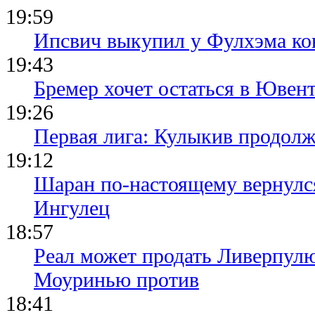
19:59
Ипсвич выкупил у Фулхэма ко
19:43
Бремер хочет остаться в Ювент
19:26
Первая лига: Кулыкив продолж
19:12
Шаран по-настоящему вернулс
Ингулец
18:57
Реал может продать Ливерпул
Моуринью против
18:41