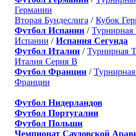
Германии
Вторая Бундеслига
/
Кубок Ге
Футбол Испании
/
Турнирная
Испании
/
Испания Сегунда
Футбол Италии
/
Турнирная 
Италия Серия B
Футбол Франции
/
Турнирная
Франции
Футбол Нидерландов
Футбол Португалии
Футбол Польши
Чемпионат Саудовской Арав