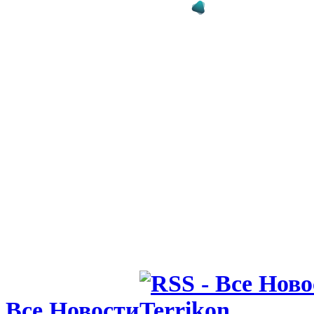
подтвержда
чемпиона
27.07.26 14:14
Шахтер зав
сбор и воз
27.07.26 11:12
Защитник К
Сейчас сам
физическая
Все Новости