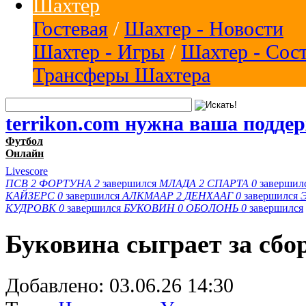
Шахтер
Гостевая
/
Шахтер - Новости
Шахтер - Игры
/
Шахтер - Сос
Трансферы Шахтера
terrikon.com нужна ваша подде
Футбол
Онлайн
Livescore
ПСВ
2
ФОРТУНА
2
завершился
МЛАДА
2
СПАРТА
0
завершил
КАЙЗЕРС
0
завершился
АЛКМААР
2
ДЕНХААГ
0
завершился
КУДРОВК
0
завершился
БУКОВИН
0
ОБОЛОНЬ
0
завершился
Буковина сыграет за сбо
Добавлено:
03.06.26 14:30