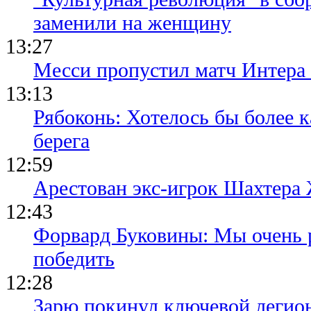
заменили на женщину
13:27
Месси пропустил матч Интера
13:13
Рябоконь: Хотелось бы более к
берега
12:59
Арестован экс-игрок Шахтера
12:43
Форвард Буковины: Мы очень р
победить
12:28
Зарю покинул ключевой легио