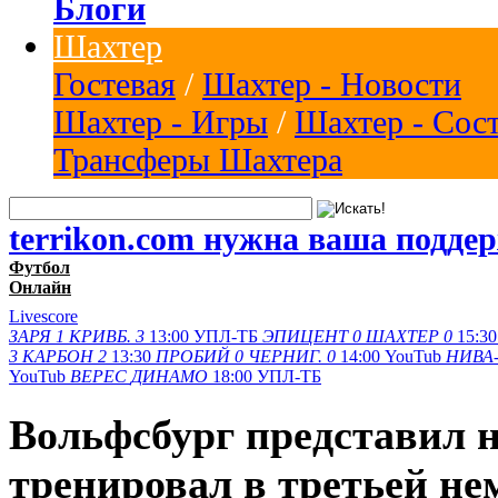
Блоги
Шахтер
Гостевая
/
Шахтер - Новости
Шахтер - Игры
/
Шахтер - Сос
Трансферы Шахтера
terrikon.com нужна ваша подде
Футбол
Онлайн
Livescore
ЗАРЯ
1
КРИВБ.
3
13:00
УПЛ-ТБ
ЭПИЦЕНТ
0
ШАХТЕР
0
15:30
3
КАРБОН
2
13:30
ПРОБИЙ
0
ЧЕРНИГ.
0
14:00
YouTub
НИВА-
YouTub
ВЕРЕС
ДИНАМО
18:00
УПЛ-ТБ
Вольфсбург представил н
тренировал в третьей не