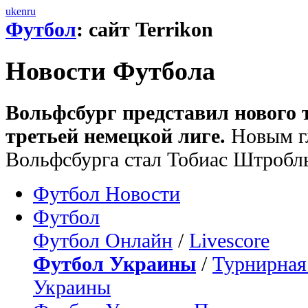
uk
en
ru
Футбол
: сайт Terrikon
Новости Футбола
Вольфсбург представил нового т
третьей немецкой лиге.
Новым г
Вольфсбурга стал Тобиас Штробл
Футбол Новости
Футбол
Футбол Онлайн
/
Livescore
Футбол Украины
/
Турнирная
Украины