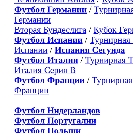
Футбол Германии
/
Турнирная
Германии
Вторая Бундеслига
/
Кубок Ге
Футбол Испании
/
Турнирная
Испании
/
Испания Сегунда
Футбол Италии
/
Турнирная 
Италия Серия B
Футбол Франции
/
Турнирная
Франции
Футбол Нидерландов
Футбол Португалии
Футбол Польши