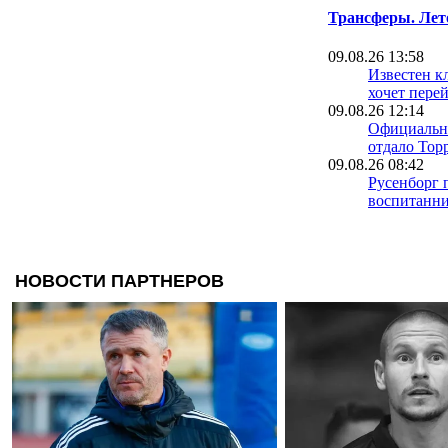
Трансферы. Лет
09.08.26 13:58
Известен к
хочет пере
09.08.26 12:14
Официальн
отдало Торр
09.08.26 08:42
Русенборг 
воспитанн
08.08.26 23:59
Диего Симе
Альвареса:
предложен
даже в 200
08.08.26 22:37
Трабзонспо
громкий тр
Салаха в Т
один экс-и