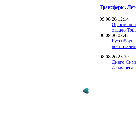
Трансферы. Лет
09.08.26 12:14
Официальн
отдало Торр
09.08.26 08:42
Русенборг 
воспитанн
08.08.26 23:59
Диего Симе
Альвареса:
предложен
даже в 200
08.08.26 22:37
Трабзонспо
громкий тр
Салаха в Т
один экс-и
08.08.26 22:11
Тьяго Питар
Реале по л
требовани