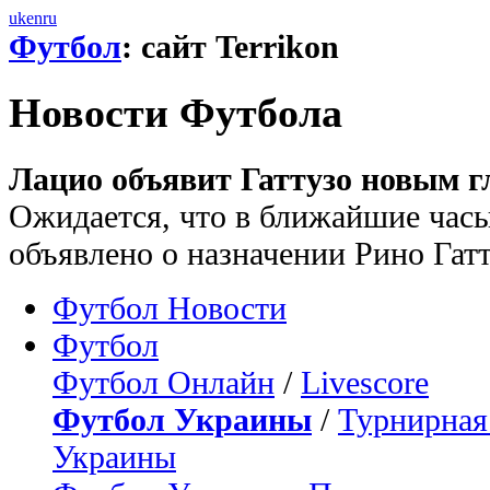
uk
en
ru
Футбол
: сайт Terrikon
Новости Футбола
Лацио объявит Гаттузо новым г
Ожидается, что в ближайшие час
объявлено о назначении Рино Гат
Футбол Новости
Футбол
Футбол Онлайн
/
Livescore
Футбол Украины
/
Турнирная
Украины