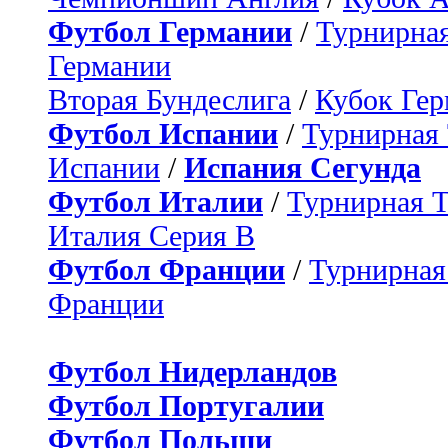
Футбол Германии
/
Турнирная
Германии
Вторая Бундеслига
/
Кубок Ге
Футбол Испании
/
Турнирная
Испании
/
Испания Сегунда
Футбол Италии
/
Турнирная 
Италия Серия B
Футбол Франции
/
Турнирная
Франции
Футбол Нидерландов
Футбол Португалии
Футбол Польши