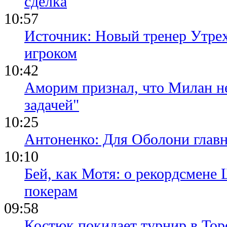
сделка
10:57
Источник: Новый тренер Утре
игроком
10:42
Аморим признал, что Милан не
задачей"
10:25
Антоненко: Для Оболони глав
10:10
Бей, как Мотя: о рекордсмене 
покерам
09:58
Костюк покидает турнир в Тор