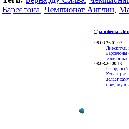
Барселона
,
Чемпионат Англии
,
Ма
Трансферы. Лет
08.08.26 01:07
Ливерпуль 
Барселоны
защитника
08.08.26 00:19
Рекордный 
Ковентри:
делает сам
покупку в 
07.08.26 23:45
Сорвавшаяс
Фисник Ас
медосмотр 
07.08.26 23:11
Ньюкасл на
капитана с