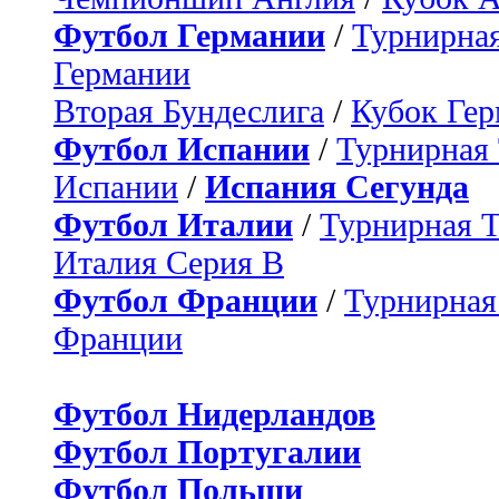
Футбол Германии
/
Турнирная
Германии
Вторая Бундеслига
/
Кубок Ге
Футбол Испании
/
Турнирная
Испании
/
Испания Сегунда
Футбол Италии
/
Турнирная 
Италия Серия B
Футбол Франции
/
Турнирная
Франции
Футбол Нидерландов
Футбол Португалии
Футбол Польши