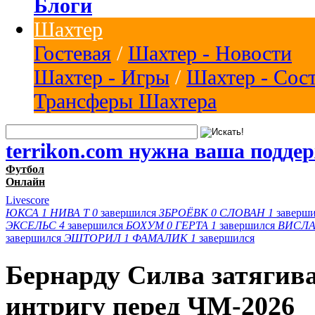
Блоги
Шахтер
Гостевая
/
Шахтер - Новости
Шахтер - Игры
/
Шахтер - Сос
Трансферы Шахтера
terrikon.com нужна ваша подде
Футбол
Онлайн
Livescore
ЮКСА
1
НИВА Т
0
завершился
ЗБРОЁВК
0
СЛОВАН
1
заверш
ЭКСЕЛЬС
4
завершился
БОХУМ
0
ГЕРТА
1
завершился
ВИСЛА
завершился
ЭШТОРИЛ
1
ФАМАЛИК
1
завершился
Бернарду Силва затягив
интригу перед ЧМ-2026