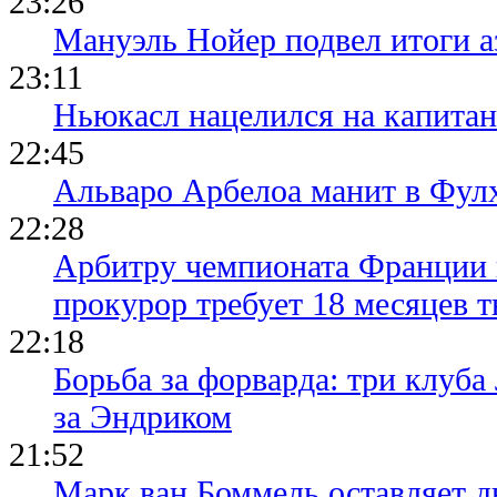
23:26
Мануэль Нойер подвел итоги а
23:11
Ньюкасл нацелился на капита
22:45
Альваро Арбелоа манит в Фулх
22:28
Арбитру чемпионата Франции 
прокурор требует 18 месяцев 
22:18
Борьба за форварда: три клуба
за Эндриком
21:52
Марк ван Боммель оставляет д