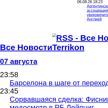
06.08.26 18:23
Аргентинск
ассоциация
увековечит
Англией
06.08.26 13:34
Неудачу Ко
чемпионате
расследуют
полиции
Все Новости
06.08.26 09:39
Испания уж
проводить 
мира вмест
07 августа
05.08.26 23:40
ФИФА пошла
23:58
слухи о фи
Марокко оп
Барселона в шаге от перехо
23:45
Сорвавшаяся сделка: Фисни
медосмотр в РБ Лейпциг