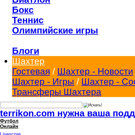
Бокс
Теннис
Олимпийские игры
Блоги
Шахтер
Гостевая
/
Шахтер - Новости
Шахтер - Игры
/
Шахтер - Со
Трансферы Шахтера
terrikon.com нужна ваша под
Футбол
Онлайн
Livescore