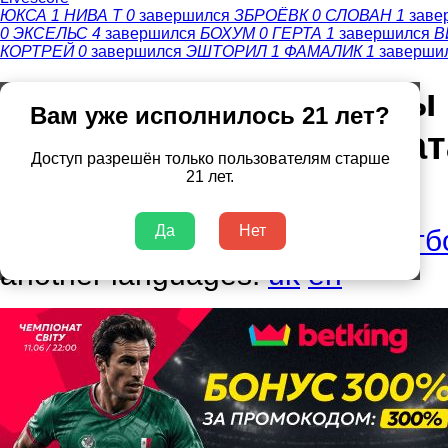
ЮКСА
1
НИВА Т
0
завершился
ЗБРОЁВК
0
СЛОВАН
1
заве
0
ЭКСЕЛЬС
4
завершился
БОХУМ
0
ГЕРТА
1
завершился
В
КОРТРЕЙ
0
завершился
ЭШТОРИЛ
1
ФАМАЛИК
1
заверши
Эффект 48: все плюсы
Вам уже исполнилось 21 лет?
расширения чемпионат
Доступ разрешён только пользователям старше
21 лет.
Добавлено:
11.06.26 13:39
Да
Нет
Тема:
Чемпионат мира по футб
another languages:
uk
en