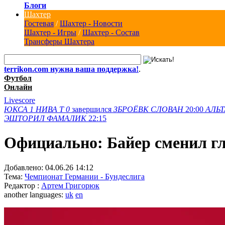
Блоги
Шахтер
Гостевая
/
Шахтер - Новости
Шахтер - Игры
/
Шахтер - Состав
Трансферы Шахтера
terrikon.com нужна ваша поддержка!
.
Футбол
Онлайн
Livescore
ЮКСА
1
НИВА Т
0
завершился
ЗБРОЁВК
СЛОВАН
20:00
АЛЬТ
ЭШТОРИЛ
ФАМАЛИК
22:15
Официально: Байер сменил гл
Добавлено:
04.06.26 14:12
Тема:
Чемпионат Германии - Бундеслига
Редактор :
Артем Григорюк
another languages:
uk
en