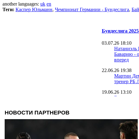
another languages:
uk
en
Теги:
Каспер Юльманн
,
Чемпионат Германии - Бундеслига
,
Бай
Бундеслига 2025
03.07.26 18:10
Натаниэль 
Баварию - 
вперед
22.06.26 19:38
Мартин Дем
тренер РБ 
19.06.26 13:10
Вернер вер
ЛЧ, но не 
работу
18.06.26 14:25
Легенда Бо
претендует
директора 