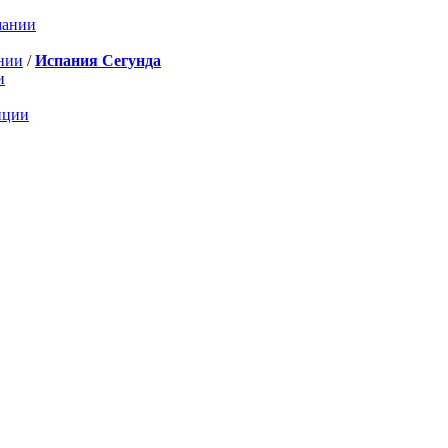
мании
нии
/
Испания Сегунда
и
нции