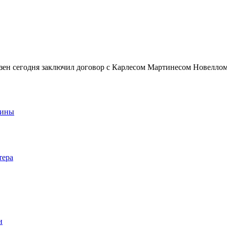
зен сегодня заключил договор с Карлесом Мартинесом Новелло
аины
тера
и