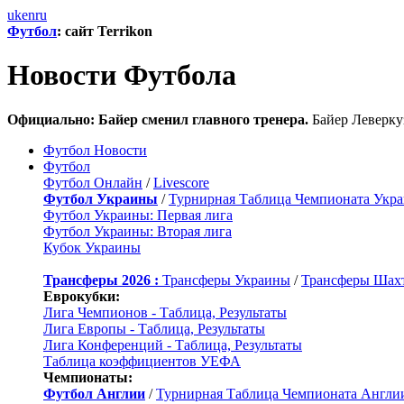
uk
en
ru
Футбол
: сайт Terrikon
Новости Футбола
Официально: Байер сменил главного тренера.
Байер Леверку
Футбол Новости
Футбол
Футбол Онлайн
/
Livescore
Футбол Украины
/
Турнирная Таблица Чемпионата Укр
Футбол Украины: Первая лига
Футбол Украины: Вторая лига
Кубок Украины
Трансферы 2026 :
Трансферы Украины
/
Трансферы Шах
Еврокубки:
Лига Чемпионов - Таблица, Результаты
Лига Европы - Таблица, Результаты
Лига Конференций - Таблица, Результаты
Таблица коэффициентов УЕФА
Чемпионаты:
Футбол Англии
/
Турнирная Таблица Чемпионата Англи