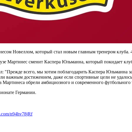
есом Новеллом, который стал новым главным тренером клуба. 42
кузе Мартинес сменит Каспера Юльманна, который покидает клуб
ил: "Прежде всего, мы хотим поблагодарить Каспера Юльманна за
ли важным достижением, даже если спортивные цели не удалось
са Мартинеса обрели амбициозного и современного футбольного 
пионате Германии.
er.com/n94hv78jRf