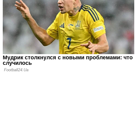
рл может
 не только ЧМ,
 Бундеслиги