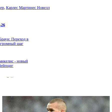
ер
,
Карлес Мартинес Новелл
-26
Браун: Переход в
огромный шаг
икелис - новый
Лейпциг
нул Лейпциг в
смог сохранить
руссии
 на должность
Милана