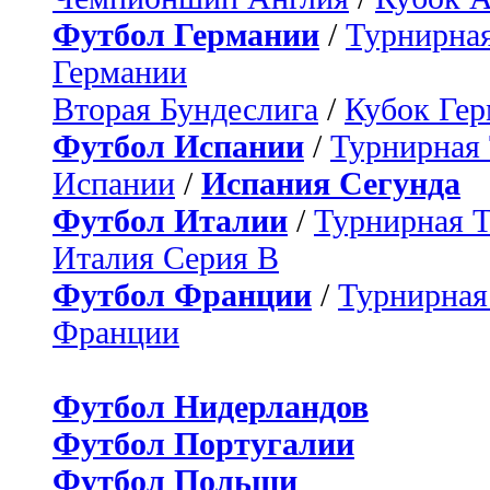
Футбол Германии
/
Турнирная
Германии
Вторая Бундеслига
/
Кубок Ге
Футбол Испании
/
Турнирная
Испании
/
Испания Сегунда
Футбол Италии
/
Турнирная 
Италия Серия B
Футбол Франции
/
Турнирная
Франции
Футбол Нидерландов
Футбол Португалии
Футбол Польши