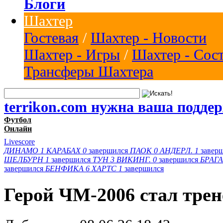
Блоги
Шахтер
Гостевая
/
Шахтер - Новости
Шахтер - Игры
/
Шахтер - Сос
Трансферы Шахтера
terrikon.com нужна ваша подде
Футбол
Онлайн
Livescore
ДИНАМО
1
КАРАБАХ
0
завершился
ПАОК
0
АНДЕРЛ.
1
завер
ШЕЛБУРН
1
завершился
ТУН
3
ВИКИНГ.
0
завершился
БРАГА
завершился
БЕНФИКА
6
ХАРТС
1
завершился
Герой ЧМ-2006 стал тре