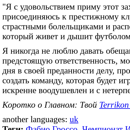
"Я с удовольствием приму этот з
присоединяюсь к престижному кл
страстными болельщиками и расп
который живет и дышит футболом
Я никогда не люблю давать обеща
предстоящую ответственность, мог
дня в своей преданности делу, п
создать команду, которая будет и
искренне воодушевлен и с нетерп
Коротко о Главном: Твой
Terrikon
another languages:
uk
Теги:
Фабио Гроссо
,
Чемпионат И