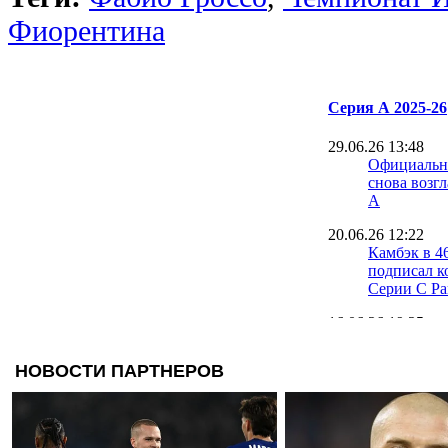
Фиорентина
Серия А 2025-26
29.06.26 13:48
Официальн
снова возг
А
20.06.26 12:22
Камбэк в 4
подписал к
Серии C Ра
16.06.26 19:25
Официальн
- главный 
16.06.26 17:00
Капелло: Н
Аморима в
в неизвест