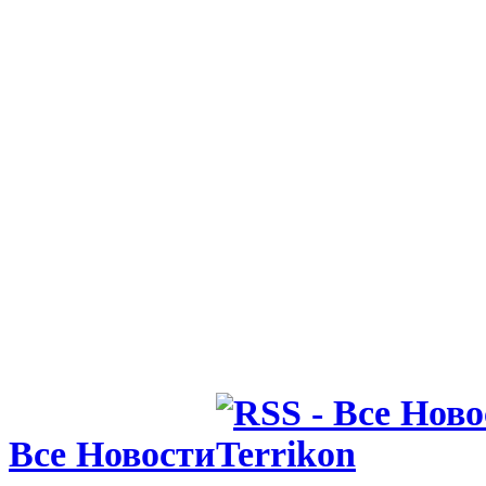
03.08.26 14:00
Инфантино
зарабатыва
миллионов 
03.08.26 12:30
УЕФА угр
судебным и
Инфантино
Все Новости