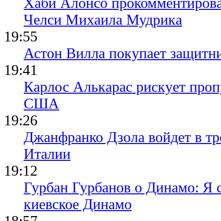
Хаби Алонсо прокомментирова
Челси Михаила Мудрика
19:55
Астон Вилла покупает защитн
19:41
Карлос Алькарас рискует про
США
19:26
Джанфранко Дзола войдет в тр
Италии
19:12
Гурбан Гурбанов о Динамо: Я с
киевское Динамо
18:57