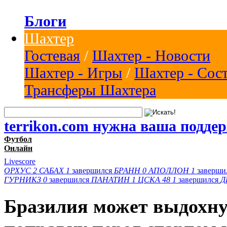
Блоги
Шахтер
Гостевая
/
Шахтер - Новости
Шахтер - Игры
/
Шахтер - Сос
Трансферы Шахтера
terrikon.com нужна ваша подде
Футбол
Онлайн
Livescore
ОРХУС
2
САБАХ
1
завершился
БРАНН
0
АПОЛЛОН
1
заверши
ГУРНИКЗ
0
завершился
ПАНАТИН
1
ЦСКА 48
1
завершился
Д
Бразилия может выдохну