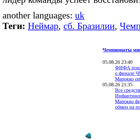
another languages:
uk
Теги:
Неймар
,
сб. Бразилии
,
Чемп
Чемпионаты мир
05.08.26 23:40
ФИФА пошла
о финале Ч
Марокко о
05.08.26 21:35
Все средст
Инфантино
Марокко фи
обмен на п
03.08.26 16:57
Официальн
продлил ко
хозяевами 