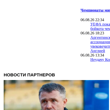
Чемпионаты мир
06.08.26 22:34
УЕФА пока 
бойкота че
06.08.26 18:23
Аргентинск
ассоциация
увековечит
Англией
06.08.26 13:34
Неудачу Ко
чемпионате
расследуют
полиции
06.08.26 09:39
Испания уж
проводить 
вместе с М
05.08.26 23:40
ФИФА пошла
о финале Ч