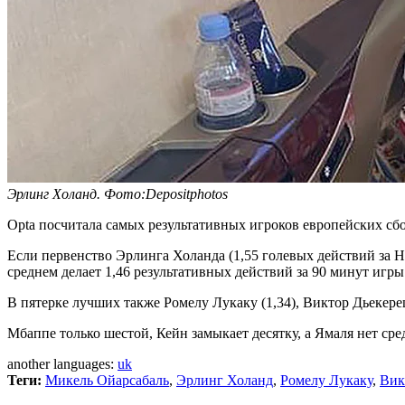
Эрлинг Холанд. Фото:Depositphotos
Opta посчитала самых результативных игроков европейских сбо
Если первенство Эрлинга Холанда (1,55 голевых действий за Н
среднем делает 1,46 результативных действий за 90 минут игр
В пятерке лучших также Ромелу Лукаку (1,34), Виктор Дьекереш
Мбаппе только шестой, Кейн замыкает десятку, а Ямаля нет ср
another languages:
uk
Теги:
Микель Ойарсабаль
,
Эрлинг Холанд
,
Ромелу Лукаку
,
Вик