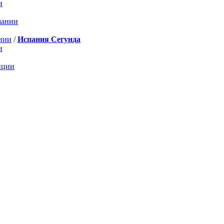
и
мании
нии
/
Испания Сегунда
и
нции