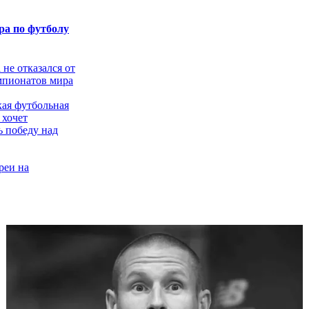
а по футболу
не отказался от
мпионатов мира
ая футбольная
 хочет
ь победу над
реи на
 мира
 с помощью
е не хочет
чемпионат мира
арокко
 в отказ: слухи
М-2030 в