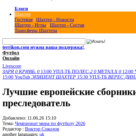
Блоги
Шахтер
Гостевая
/
Шахтер - Новости
Шахтер - Игры
/
Шахтер - Состав
Трансферы Шахтера
terrikon.com нужна ваша поддержка!
.
Футбол
Онлайн
Livescore
ЗАРЯ
0
КРИВБ.
0
13:00
УПЛ-ТБ
ПОЛЕС-2
0
МЕТАЛ.Х
0
12:00
15:00
YouTub
ЭПИЦЕНТ
ШАХТЕР
15:30
УПЛ-ТБ
ВЕРЕС
ДИН
Лучшие европейские сборники
преследователь
Добавлено:
11.06.26 15:10
Тема:
Чемпионат мира по футболу 2026
Редактор :
Виктор Соколов
another languages:
uk