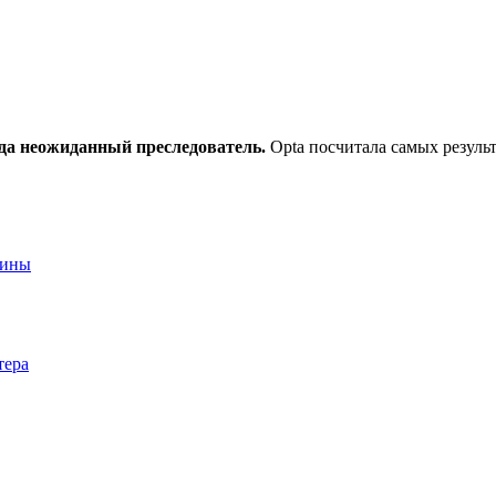
да неожиданный преследователь.
Opta посчитала самых резуль
аины
тера