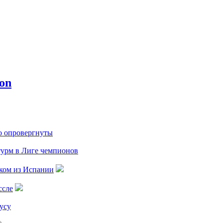
о опровергнуты
турм в Лиге чемпионов
ком из Испании
ссле
усу