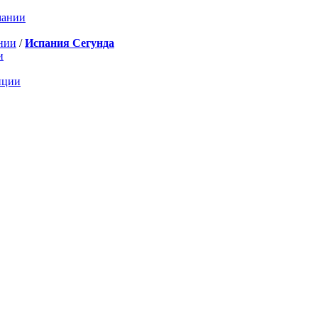
мании
нии
/
Испания Сегунда
и
нции