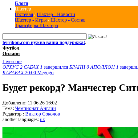
Блоги
Шахтер
Гостевая
/
Шахтер - Новости
Шахтер - Игры
/
Шахтер - Состав
Трансферы Шахтера
terrikon.com нужна ваша поддержка!
.
Футбол
Онлайн
Livescore
ОРХУС
2
САБАХ
1
завершился
БРАНН
0
АПОЛЛОН
1
заверши
КАРАБАХ
20:00
Megogo
Будет рекорд? Манчестер Сит
Добавлено:
11.06.26 16:02
Тема:
Чемпионат Англии
Редактор :
Виктор Соколов
another languages:
uk