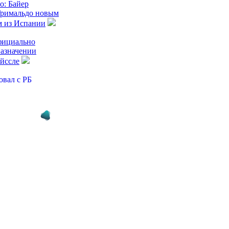
: Байер
Гримальдо новым
м из Испании
фициально
назначении
йссле
овал с РБ
елку по Яну
р готовит
 церемонию
я Мохамеда
а покупает
Атлетико