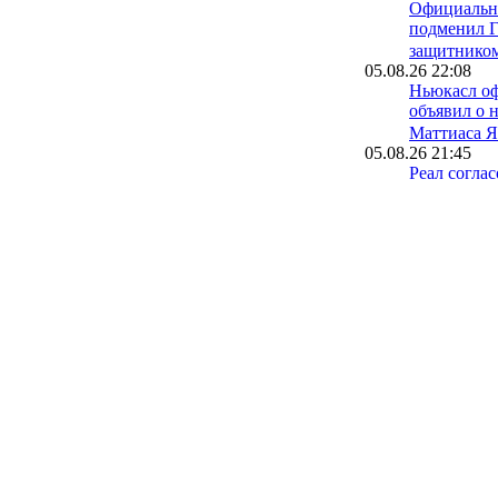
Официально
подменил 
защитнико
05.08.26 22:08
Ньюкасл о
объявил о 
Маттиаса Я
05.08.26 21:45
Реал соглас
Лейпциг сд
Диоманде
05.08.26 21:19
Трабзонспо
помпезную
подписани
Салаха
05.08.26 19:55
Астон Вилл
защитника 