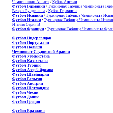
Чемпионшип Англия
/
Кубок Англии
Футбол Германии
/
Турнирная Таблица Чемпионата Гер
Вторая Бундеслига
/
Кубок Германии
Футбол Испании
/
Турнирная Таблица Чемпионата Испа
Футбол Италии
/
Турнирная Таблица Чемпионата Итали
Италия Серия B
Футбол Франции
/
Турнирная Таблица Чемпионата Фра
Футбол Нидерландов
Футбол Португалии
Футбол Польши
Чемпионат Саудовской Аравии
Футбол Узбекистана
Футбол Казахстана
Футбол Турции
Футбол Азербайджана
Футбол Швейцарии
Футбол Бельгии
Футбол Австрии
Футбол Шотландии
Футбол Чехии
Футбол Дании
Футбол Греции
Футбол Бразилии