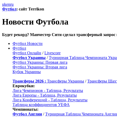
uk
en
ru
Футбол
: сайт Terrikon
Новости Футбола
Будет рекорд? Манчестер Сити сделал трансферный запрос 
Футбол Новости
Футбол
Футбол Онлайн
/
Livescore
Футбол Украины
/
Турнирная Таблица Чемпионата Укр
Футбол Украины: Первая лига
Футбол Украины: Вторая лига
Кубок Украины
Трансферы 2026 :
Трансферы Украины
/
Трансферы Шах
Еврокубки:
Лига Чемпионов - Таблица, Результаты
Лига Европы - Таблица, Результаты
Лига Конференций - Таблица, Результаты
Таблица коэффициентов УЕФА
Чемпионаты:
Футбол Англии
/
Турнирная Таблица Чемпионата Англи