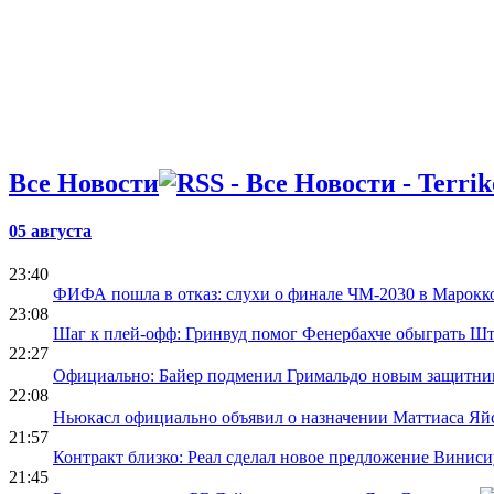
Все Новости
05 августа
23:40
ФИФА пошла в отказ: слухи о финале ЧМ-2030 в Марокк
23:08
Шаг к плей-офф: Гринвуд помог Фенербахче обыграть Ш
22:27
Официально: Байер подменил Гримальдо новым защитни
22:08
Ньюкасл официально объявил о назначении Маттиаса Яй
21:57
Контракт близко: Реал сделал новое предложение Виниси
21:45