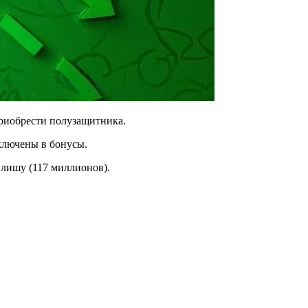
риобрести полузащитника.
аключены в бонусы.
илишу (117 миллионов).