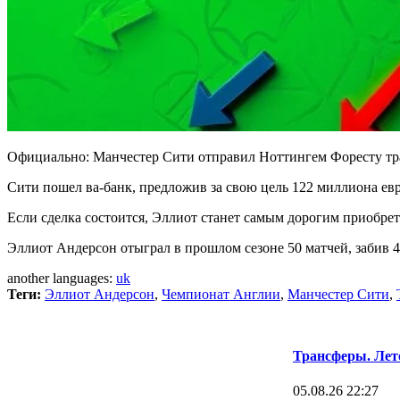
Официально: Манчестер Сити отправил Ноттингем Форесту тра
Сити пошел ва-банк, предложив за свою цель 122 миллиона ев
Если сделка состоится, Эллиот станет самым дорогим приобр
Эллиот Андерсон отыграл в прошлом сезоне 50 матчей, забив 4 
another languages:
uk
Теги:
Эллиот Андерсон
,
Чемпионат Англии
,
Манчестер Сити
,
Трансферы. Лет
05.08.26 22:27