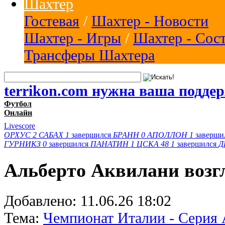
Шахтер
Гостевая
/
Шахтер - Новости
Шахтер - Игры
/
Шахтер - Сос
Трансферы Шахтера
terrikon.com нужна ваша подде
Футбол
Онлайн
Livescore
ОРХУС
2
САБАХ
1
завершился
БРАНН
0
АПОЛЛОН
1
заверши
ГУРНИКЗ
0
завершился
ПАНАТИН
1
ЦСКА 48
1
завершился
Д
Альберто Аквилани возг
Добавлено:
11.06.26 18:02
Тема:
Чемпионат Италии - Серия