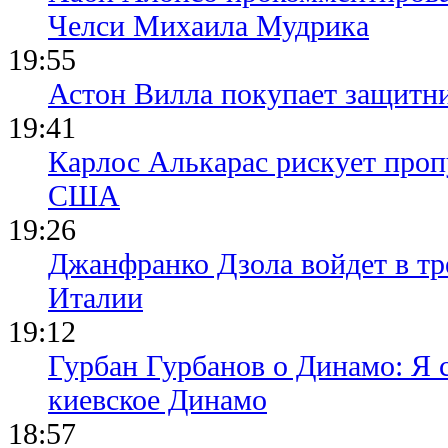
Челси Михаила Мудрика
19:55
Астон Вилла покупает защитн
19:41
Карлос Алькарас рискует про
США
19:26
Джанфранко Дзола войдет в тр
Италии
19:12
Гурбан Гурбанов о Динамо: Я с
киевское Динамо
18:57