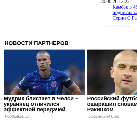
20.06.26 12:22
Камбэк в 4
подписал к
Серии C Ра
16.06.26 19:25
Официальн
- главный 
16.06.26 17:00
Капелло: Н
Аморима в
в неизвест
15.06.26 13:22
Милан опре
тренером