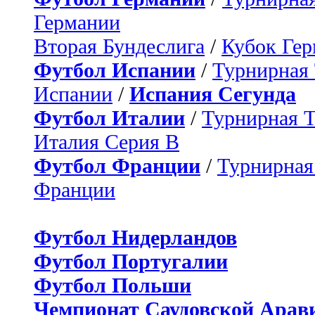
Германии
Вторая Бундеслига
/
Кубок Ге
Футбол Испании
/
Турнирная
Испании
/
Испания Сегунда
Футбол Италии
/
Турнирная 
Италия Серия B
Футбол Франции
/
Турнирная
Франции
Футбол Нидерландов
Футбол Португалии
Футбол Польши
Чемпионат Саудовской Арав