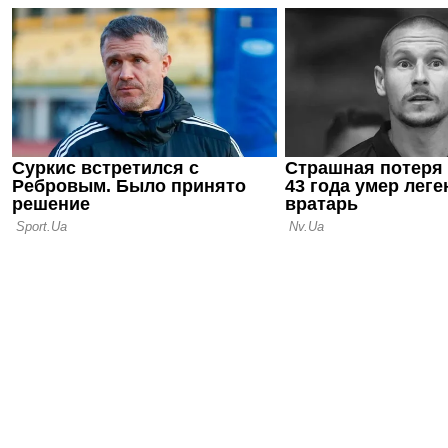
06.08.26 23:42
КАФ едино
поддержал
Инфантино
вокруг Ф
06.08.26 22:34
УЕФА пока 
бойкота че