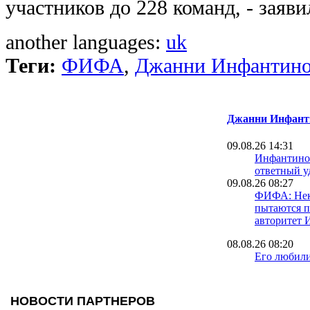
участников до 228 команд, - заяв
another languages:
uk
Теги:
ФИФА
,
Джанни Инфантин
Джанни Инфант
09.08.26 14:31
Инфантино
ответный у
09.08.26 08:27
ФИФА: Нек
пытаются п
авторитет 
08.08.26 08:20
Его любил
хозяйки и 
сотрудниц
Telegraph 
Инфантино