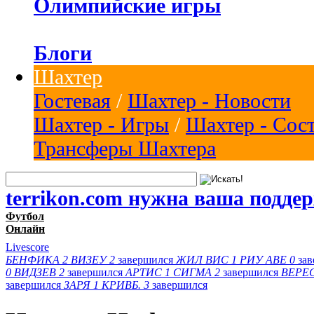
Олимпийские игры
Блоги
Шахтер
Гостевая
/
Шахтер - Новости
Шахтер - Игры
/
Шахтер - Сос
Трансферы Шахтера
terrikon.com нужна ваша подде
Футбол
Онлайн
Livescore
БЕНФИКА
2
ВИЗЕУ
2
завершился
ЖИЛ ВИС
1
РИУ АВЕ
0
за
0
ВИДЗЕВ
2
завершился
АРТИС
1
СИГМА
2
завершился
ВЕРЕ
завершился
ЗАРЯ
1
КРИВБ.
3
завершился