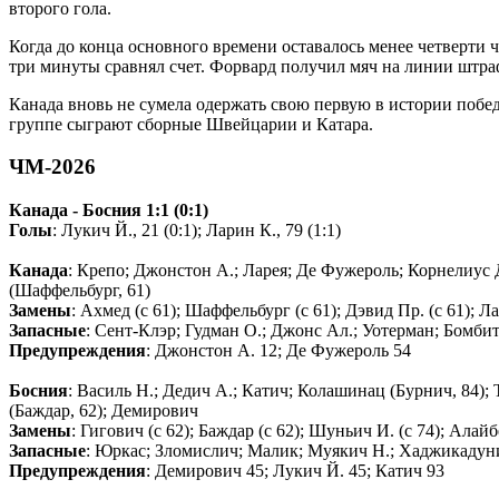
второго гола.
Когда до конца основного времени оставалось менее четверти 
три минуты сравнял счет. Форвард получил мяч на линии штраф
Канада вновь не сумела одержать свою первую в истории побед
группе сыграют сборные Швейцарии и Катара.
ЧМ-2026
Канада - Босния 1:1 (0:1)
Голы
: Лукич Й., 21 (0:1); Ларин К., 79 (1:1)
Канада
: Крепо; Джонстон А.; Ларея; Де Фужероль; Корнелиус Д
(Шаффельбург, 61)
Замены
: Ахмед (с 61); Шаффельбург (с 61); Дэвид Пр. (с 61); Ла
Запасные
: Сент-Клэр; Гудман О.; Джонс Ал.; Уотерман; Бомби
Предупреждения
: Джонстон А. 12; Де Фужероль 54
Босния
: Василь Н.; Дедич А.; Катич; Колашинац (Бурнич, 84);
(Баждар, 62); Демирович
Замены
: Гигович (с 62); Баждар (с 62); Шуньич И. (с 74); Алайб
Запасные
: Юркас; Зломислич; Малик; Муякич Н.; Хаджикадун
Предупреждения
: Демирович 45; Лукич Й. 45; Катич 93