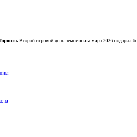
Торонто.
Второй игровой день чемпионата мира 2026 подарил бо
аины
тера