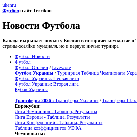
uk
en
ru
Футбол
: сайт Terrikon
Новости Футбола
Канада вырывает ничью у Боснии в историческом матче в 
страны-хозяйки мундиаля, но и первую ничью турнира
Футбол Новости
Футбол
Футбол Онлайн
/
Livescore
Футбол Украины
/
Турнирная Таблица Чемпионата Укр
Футбол Украины: Первая лига
Футбол Украины: Вторая лига
Кубок Украины
Трансферы 2026 :
Трансферы Украины
/
Трансферы Шах
Еврокубки:
Лига Чемпионов - Таблица, Результаты
Лига Европы - Таблица, Результаты
Лига Конференций - Таблица, Результаты
Таблица коэффициентов УЕФА
Чемпионаты: