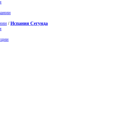
и
мании
нии
/
Испания Сегунда
и
нции