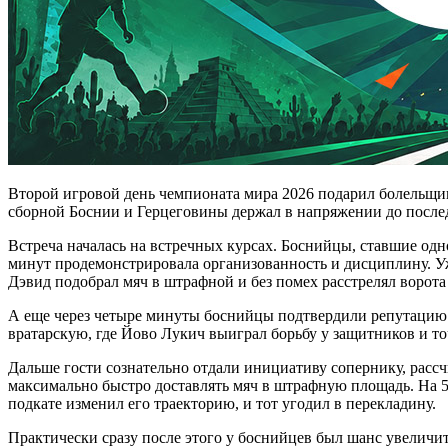
Второй игровой день чемпионата мира 2026 подарил болельщик
сборной Боснии и Герцеговины держал в напряжении до последн
Встреча началась на встречных курсах. Боснийцы, ставшие одн
минут продемонстрировала организованность и дисциплину. У
Дэвид подобрал мяч в штрафной и без помех расстрелял ворота
А еще через четыре минуты боснийцы подтвердили репутацию 
вратарскую, где Йово Лукич выиграл борьбу у защитников и то
Дальше гости сознательно отдали инициативу сопернику, рассчи
максимально быстро доставлять мяч в штрафную площадь. На 53
подкате изменил его траекторию, и тот угодил в перекладину.
Практически сразу после этого у боснийцев был шанс увеличит