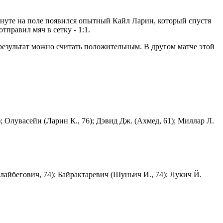
минуте на поле появился опытный Кайл Ларин, который спустя
правил мяч в сетку - 1:1.
 результат можно считать положительным. В другом матче этой
; Олувасейи (Ларин К., 76); Дэвид Дж. (Ахмед, 61); Миллар Л.
лайбегович, 74); Байрактаревич (Шуньич И., 74); Лукич Й.