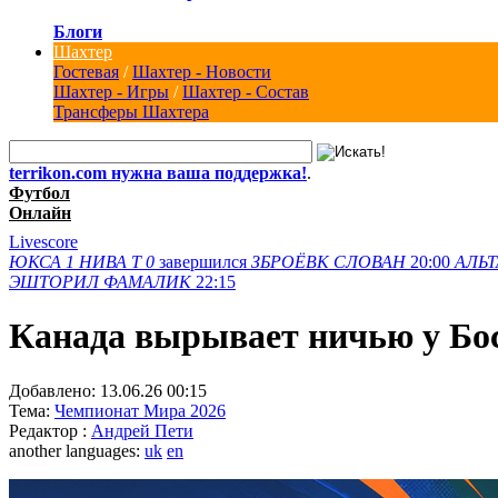
Блоги
Шахтер
Гостевая
/
Шахтер - Новости
Шахтер - Игры
/
Шахтер - Состав
Трансферы Шахтера
terrikon.com нужна ваша поддержка!
.
Футбол
Онлайн
Livescore
ЮКСА
1
НИВА Т
0
завершился
ЗБРОЁВК
СЛОВАН
20:00
АЛЬТ
ЭШТОРИЛ
ФАМАЛИК
22:15
Канада вырывает ничью у Бос
Добавлено:
13.06.26 00:15
Тема:
Чемпионат Мира 2026
Редактор :
Андрей Пети
another languages:
uk
en