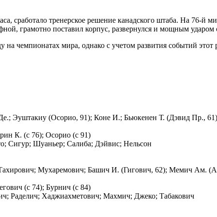
часа, сработало тренерское решение канадского штаба. На 76-й 
ной, грамотно поставил корпус, развернулся и мощным ударом от
у на чемпионатах мира, однако с учетом развития событий этот
е.; Эуштакиу (Осорио, 91); Коне И.; Бьюкенен Т. (Дэвид Пр., 61)
рин К. (с 76); Осорио (с 91)
то; Сигур; Шуаньер; Салиба; Дэйвис; Нельсон
 Тахирович; Мухаремович; Башич И. (Гигович, 62); Мемич Ам. (А
егович (с 74); Бурнич (с 84)
ич; Раделич; Хаджиахметович; Махмич; Джеко; Табакович