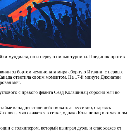
яйки мундиаля, но и первую ничью турнира. Поединок против
тавили за бортом чемпионата мира сборную Италии, с первых
Канада ответила своим моментом. На 17-й минуте Джонатан
ровал мяч.
глового с правого фланга Сеад Колашинац сбросил мяч во
тайме канадцы стали действовать агрессивно, стараясь
азалось, мяч окажется в сетке, однако Колашинац в отчаянном
дин с голкипером, который выиграл дуэль и спас хозяев от