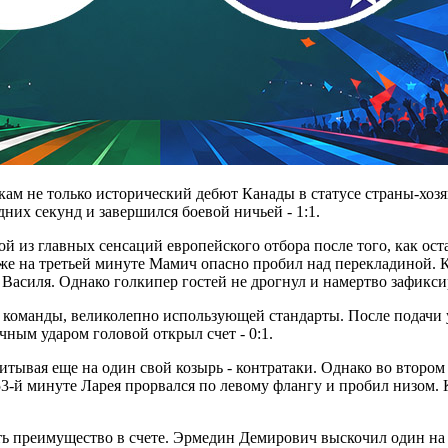
ам не только исторический дебют Канады в статусе страны-хоз
их секунд и завершился боевой ничьей - 1:1.
ой из главных сенсаций европейского отбора после того, как ос
же на третьей минуте Мамич опасно пробил над перекладиной. 
 Василя. Однако голкипер гостей не дрогнул и намертво зафикси
команды, великолепно использующей стандарты. После подачи у
чным ударом головой открыл счет - 0:1.
тывая еще на один свой козырь - контратаки. Однако во втором 
-й минуте Ларея прорвался по левому флангу и пробил низом. К
ь преимущество в счете. Эрмедин Демирович выскочил один на о