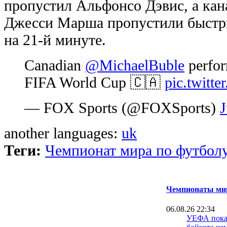
пропустил Альфонсо Дэвис, а кан
Джесси Марша пропустили быстры
на 21-й минуте.
Canadian
@MichaelBuble
perfor
FIFA World Cup 🇨🇦
pic.twitt
— FOX Sports (@FOXSports)
J
another languages:
uk
Теги:
Чемпионат мира по футбол
Чемпионаты мир
06.08.26 22:34
УЕФА пока 