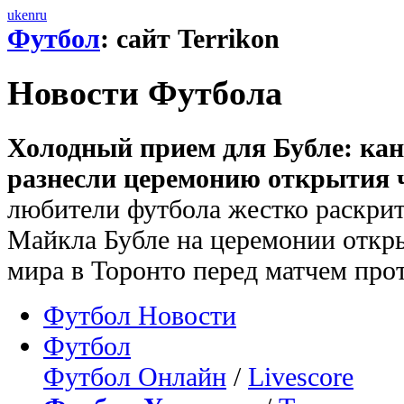
uk
en
ru
Футбол
: сайт Terrikon
Новости Футбола
Холодный прием для Бубле: ка
разнесли церемонию открытия 
любители футбола жестко раскри
Майкла Бубле на церемонии откр
мира в Торонто перед матчем про
Футбол Новости
Футбол
Футбол Онлайн
/
Livescore