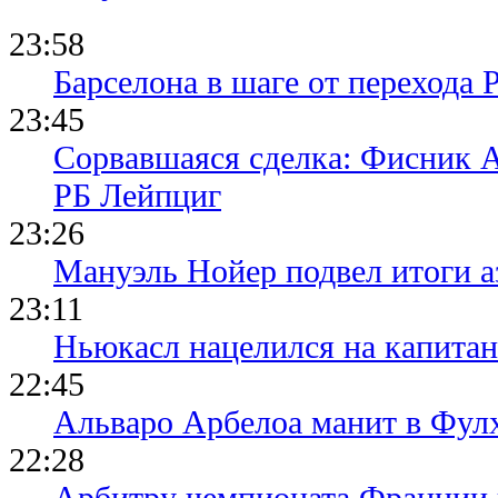
23:58
Барселона в шаге от перехода 
23:45
Сорвавшаяся сделка: Фисник 
РБ Лейпциг
23:26
Мануэль Нойер подвел итоги а
23:11
Ньюкасл нацелился на капита
22:45
Альваро Арбелоа манит в Фулх
22:28
Арбитру чемпионата Франции 