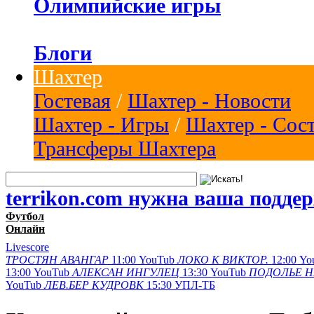
Олимпийские игры
Блоги
Шахтер
Гостевая
/
Шахтер - Новости
Шахтер - Игры
/
Шахтер - Сос
Трансферы Шахтера
terrikon.com нужна ваша подде
Футбол
Онлайн
Livescore
ТРОСТЯН
АВАНГАР
11:00
YouTub
ЛОКО К
ВИКТОР.
12:00
Yo
13:00
YouTub
АЛЕКСАН
ИНГУЛЕЦ
13:30
YouTub
ПОДОЛЬЕ
Н
YouTub
ЛЕВ.БЕР
КУДРОВК
15:30
УПЛ-ТБ