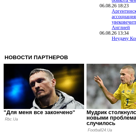
бойкота че
06.08.26 18:23
Аргентинск
ассоциация
увековечит
Англией
06.08.26 13:34
Неудачу Ко
чемпионате
расследуют
полиции
06.08.26 09:39
Испания уж
проводить 
вместе с М
05.08.26 23:40
ФИФА пошла
о финале Ч
Марокко о