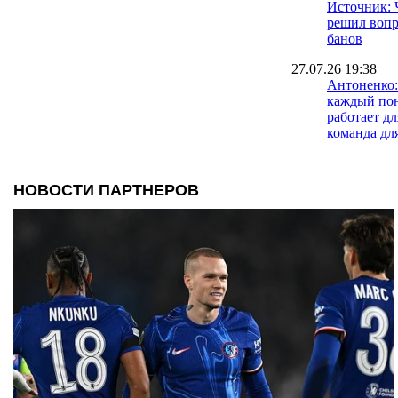
Источник: 
решил вопр
банов
27.07.26 19:38
Антоненко:
каждый пон
работает дл
команда дл
27.07.26 18:51
Валерий Бо
выходить н
подтвержда
чемпиона
27.07.26 14:14
Шахтер зав
сбор и воз
27.07.26 11:12
Защитник К
Сейчас сам
физическая