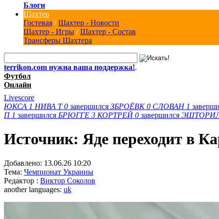
Блоги
Шахтер
Гостевая
/
Шахтер - Новости
Шахтер - Игры
/
Шахтер - Состав
Трансферы Шахтера
terrikon.com нужна ваша поддержка!
.
Футбол
Онлайн
Livescore
ЮКСА
1
НИВА Т
0
завершился
ЗБРОЁВК
0
СЛОВАН
1
заверш
П
1
завершился
БРЮГГЕ
3
КОРТРЕЙ
0
завершился
ЭШТОРИ
Источник: Яде переходит в К
Добавлено:
13.06.26 10:20
Тема:
Чемпионат Украины
Редактор :
Виктор Соколов
another languages:
uk