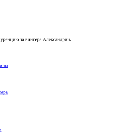
уренцию за вингера Александрии.
аины
тера
и