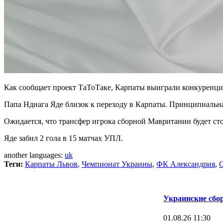
Как сообщает проект ТаТоТаке, Карпаты выиграли конкуренци
Папа Ндиага Яде близок к переходу в Карпаты. Принципиальна
Ожидается, что трансфер игрока сборной Мавритании будет сто
Яде забил 2 гола в 15 матчах УПЛ.
another languages:
uk
Теги:
Карпаты Львов
,
Чемпионат Украины
,
ФК Александрия
,
Украинские сбор
01.08.26 11:30