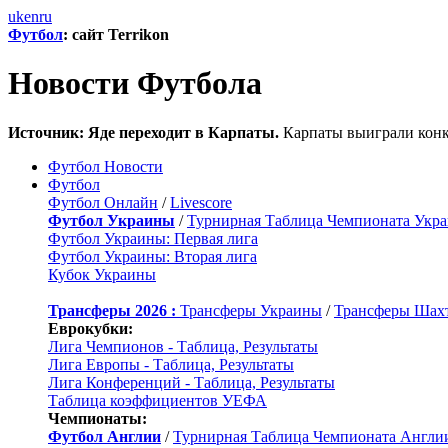
uk
en
ru
Футбол
: сайт Terrikon
Новости Футбола
Источник: Яде переходит в Карпаты.
Карпаты выиграли конк
Футбол Новости
Футбол
Футбол Онлайн
/
Livescore
Футбол Украины
/
Турнирная Таблица Чемпионата Укр
Футбол Украины: Первая лига
Футбол Украины: Вторая лига
Кубок Украины
Трансферы 2026 :
Трансферы Украины
/
Трансферы Шах
Еврокубки:
Лига Чемпионов - Таблица, Результаты
Лига Европы - Таблица, Результаты
Лига Конференций - Таблица, Результаты
Таблица коэффициентов УЕФА
Чемпионаты:
Футбол Англии
/
Турнирная Таблица Чемпионата Англи