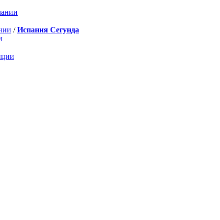
мании
нии
/
Испания Сегунда
и
нции