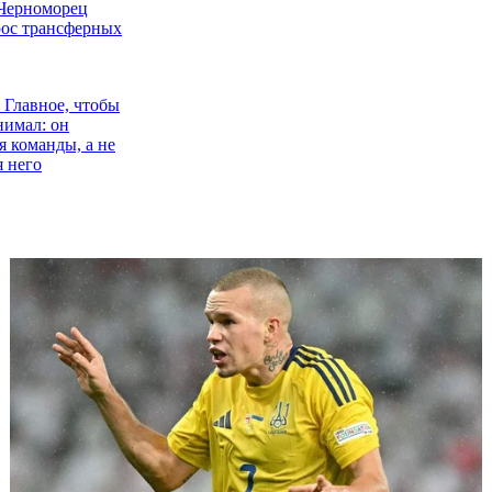
Черноморец
ос трансферных
 Главное, чтобы
имал: он
я команды, а не
я него
ндарь: Нужно
а поле и
ть статус
ершил летний
вращается домой
ривбасса:
ое важное -
 готовность