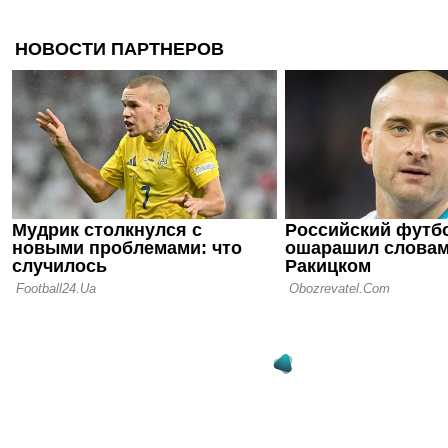
чемпионате
расследуют
полиции
06.08.26 09:39
Испания уж
проводить 
вместе с М
05.08.26 23:40
ФИФА пошла
о финале Ч
Марокко о