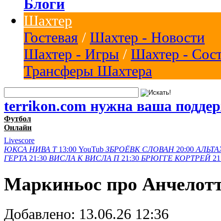
Блоги
Шахтер
Гостевая
/
Шахтер - Новости
Шахтер - Игры
/
Шахтер - Сос
Трансферы Шахтера
terrikon.com нужна ваша подде
Футбол
Онлайн
Livescore
ЮКСА
НИВА Т
13:00
YouTub
ЗБРОЁВК
СЛОВАН
20:00
АЛЬТА
ГЕРТА
21:30
ВИСЛА K
ВИСЛА П
21:30
БРЮГГЕ
КОРТРЕЙ
21
Маркиньос про Анчелотти
Добавлено:
13.06.26 12:36