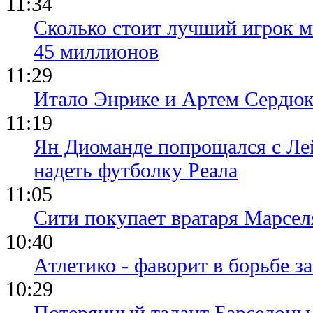
11:34
Сколько стоит лучший игрок ми
45 миллионов
11:29
Итало Энрике и Артем Сердюк
11:19
Ян Диоманде попрощался с Лей
надеть футболку Реала
11:05
Сити покупает вратаря Марсел
10:40
Атлетико - фаворит в борьбе з
10:29
Потерянный талант Барселоны 