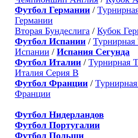
Футбол Германии
/
Турнирная
Германии
Вторая Бундеслига
/
Кубок Ге
Футбол Испании
/
Турнирная
Испании
/
Испания Сегунда
Футбол Италии
/
Турнирная 
Италия Серия B
Футбол Франции
/
Турнирная
Франции
Футбол Нидерландов
Футбол Португалии
Футбол Польши