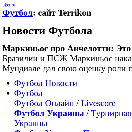
uk
en
ru
Футбол
: сайт Terrikon
Новости Футбола
Маркиньос про Анчелотти: Это 
Бразилии и ПСЖ Маркиньос накан
Мундиале дал свою оценку роли г
Футбол Новости
Футбол
Футбол Онлайн
/
Livescore
Футбол Украины
/
Турнирная
Украины