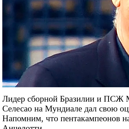
Лидер сборной Бразилии и ПСЖ М
Селесао на Мундиале дал свою оц
Напомним, что пентакампеонов н
Анчелотти.