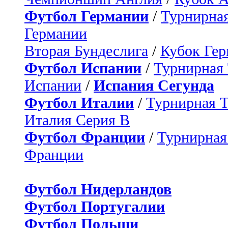
Футбол Германии
/
Турнирная
Германии
Вторая Бундеслига
/
Кубок Ге
Футбол Испании
/
Турнирная
Испании
/
Испания Сегунда
Футбол Италии
/
Турнирная 
Италия Серия B
Футбол Франции
/
Турнирная
Франции
Футбол Нидерландов
Футбол Португалии
Футбол Польши