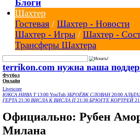
Блоги
Шахтер
Гостевая
/
Шахтер - Новости
Шахтер - Игры
/
Шахтер - Сос
Трансферы Шахтера
terrikon.com нужна ваша подде
Футбол
Онлайн
Livescore
ЮКСА
НИВА Т
13:00
YouTub
ЗБРОЁВК
СЛОВАН
20:00
АЛЬТА
ГЕРТА
21:30
ВИСЛА K
ВИСЛА П
21:30
БРЮГГЕ
КОРТРЕЙ
21
Официально: Рубен Амор
Милана