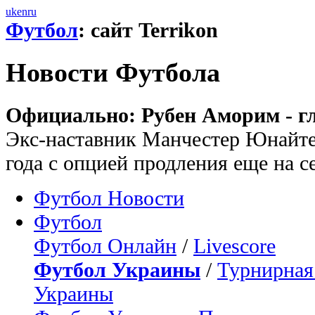
uk
en
ru
Футбол
: сайт Terrikon
Новости Футбола
Официально: Рубен Аморим - г
Экс-наставник Манчестер Юнайтед
года с опцией продления еще на с
Футбол Новости
Футбол
Футбол Онлайн
/
Livescore
Футбол Украины
/
Турнирная
Украины