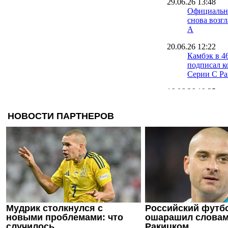
29.06.26 13:48
Официальн
снова возг
А
20.06.26 12:22
Камбэк в 4
подписал к
Серии C Ра
16.06.26 19:25
Официальн
- главный 
16.06.26 17:00
Капелло: Н
Аморима в
в неизвест
15.06.26 13:22
Милан опре
тренером