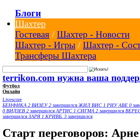
Блоги
Шахтер
Гостевая
/
Шахтер - Новости
Шахтер - Игры
/
Шахтер - Сос
Трансферы Шахтера
terrikon.com нужна ваша подде
Футбол
Онлайн
Livescore
БЕНФИКА
2
ВИЗЕУ
2
завершился
ЖИЛ ВИС
1
РИУ АВЕ
0
за
0
ВИДЗЕВ
2
завершился
АРТИС
1
СИГМА
2
завершился
ВЕРЕ
завершился
ЗАРЯ
1
КРИВБ.
3
завершился
Старт переговоров: Арн