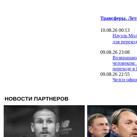
Трансферы. Лет
10.08.26 00:13
Науэль Мол
для перехо
09.08.26 23:08
Возвращаю
человеком:
переходе 
09.08.26 22:55
Челси офиц
о переходе
Комо
09.08.26 22:24
Барселона о
хавбека То
09.08.26 21:47
Спустя дес
Динь снов