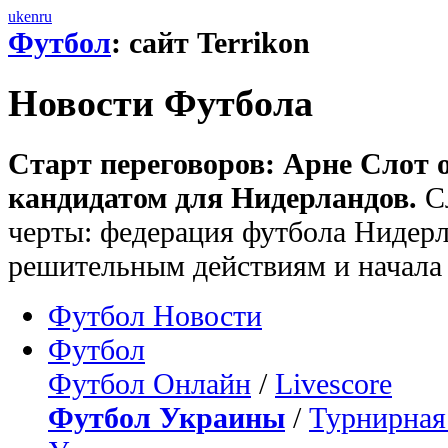
uk
en
ru
Футбол
: сайт Terrikon
Новости Футбола
Старт переговоров: Арне Слот
кандидатом для Нидерландов.
Сл
черты: федерация футбола Нидер
решительным действиям и начала
Футбол Новости
Футбол
Футбол Онлайн
/
Livescore
Футбол Украины
/
Турнирная