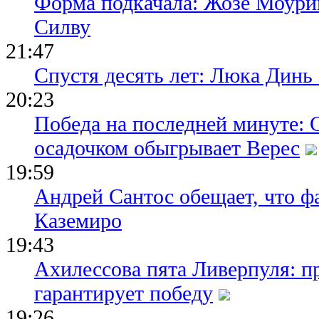
Форма подкачала: Жозе Моури
Силву
21:47
Спустя десять лет: Люка Динь
20:23
Победа на последней минуте: 
осадочком обыгрывает Верес
19:59
Андрей Сантос обещает, что ф
Каземиро
19:43
Ахилессова пята Ливерпуля: п
гарантирует победу
19:26