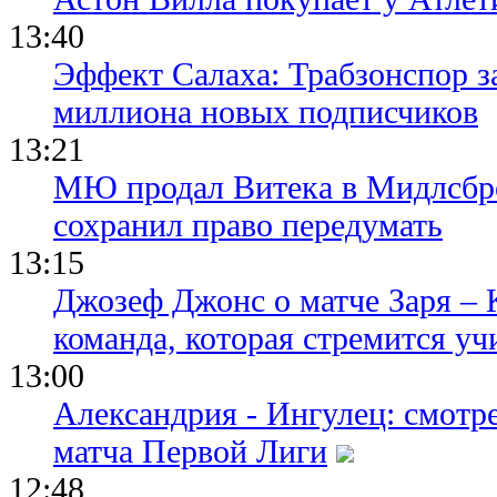
13:40
Эффект Салаха: Трабзонспор за
миллиона новых подписчиков
13:21
МЮ продал Витека в Мидлсбро
сохранил право передумать
13:15
Джозеф Джонс о матче Заря – 
команда, которая стремится уч
13:00
Александрия - Ингулец: смотр
матча Первой Лиги
12:48