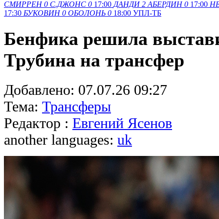
СМИРРЕН
0
С.ДЖОНС
0
17:00
ДАНДИ
2
АБЕРДИН
0
17:00
Н
17:30
БУКОВИН
0
ОБОЛОНЬ
0
18:00
УПЛ-ТБ
Бенфика решила выстав
Трубина на трансфер
Добавлено:
07.07.26 09:27
Тема:
Трансферы
Редактор :
Евгений Ясенов
another languages:
uk