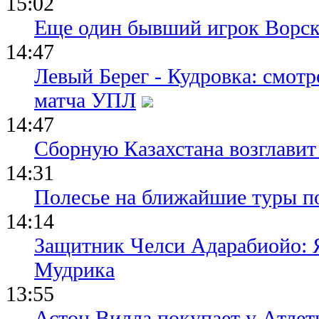
15:02
Еще один бывший игрок Ворск
14:47
Левый Берег - Кудровка: смот
матча УПЛ
14:47
Сборную Казахстана возглавит
14:31
Полесье на ближайшие туры п
14:14
Защитник Челси Адарабиойо: Я
Мудрика
13:55
Астон Вилла покупает у Атлет