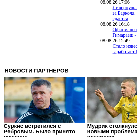
08.08.26 17:06
Ливерпуль 
за Барколя,
сдается
08.08.26 16:18
Официальн
Гимараеш -
08.08.26 15:49
Стало извес
заработает
Сити решит
Рейндерса
08.08.26 15:16
Защитник 
покинул т
лагерь Нью
08.08.26 15:02
Еще один 
Ворсклы на
клуб