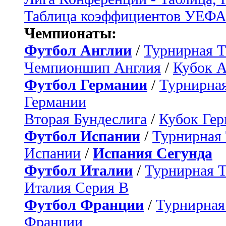
Таблица коэффициентов УЕФ
Чемпионаты:
Футбол Англии
/
Турнирная Т
Чемпионшип Англия
/
Кубок 
Футбол Германии
/
Турнирная
Германии
Вторая Бундеслига
/
Кубок Ге
Футбол Испании
/
Турнирная
Испании
/
Испания Сегунда
Футбол Италии
/
Турнирная 
Италия Серия B
Футбол Франции
/
Турнирная
Франции