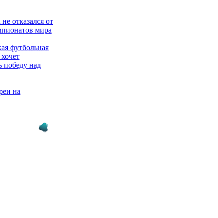
не отказался от
мпионатов мира
ая футбольная
 хочет
ь победу над
реи на
 мира
 с помощью
е не хочет
чемпионат мира
арокко
 в отказ: слухи
М-2030 в
провергнуты