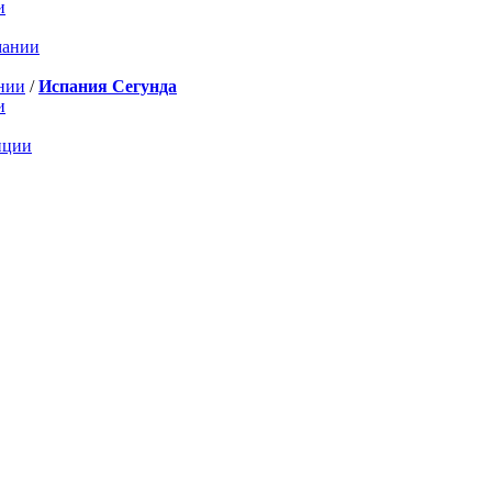
и
мании
нии
/
Испания Сегунда
и
нции