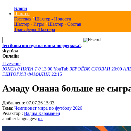
Блоги
Шахтер
Гостевая
/
Шахтер - Новости
Шахтер - Игры
/
Шахтер - Состав
Трансферы Шахтера
terrikon.com нужна ваша поддержка!
.
Футбол
Онлайн
Livescore
ЮКСА
0
НИВА Т
0
13:00
YouTub
ЗБРОЁВК
СЛОВАН
20:00
АЛ
ЭШТОРИЛ
ФАМАЛИК
22:15
Амаду Онана больше не сыгр
Добавлено:
07.07.26 15:33
Тема:
Чемпионат мира по футболу 2026
Редактор :
Вадим Караманец
another languages:
uk