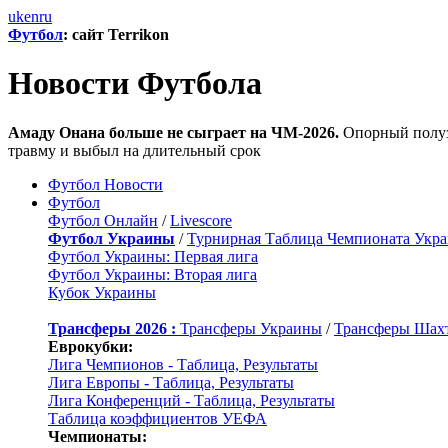
uk
en
ru
Футбол
: сайт Terrikon
Новости Футбола
Амаду Онана больше не сыграет на ЧМ-2026.
Опорный полуза
травму и выбыл на длительный срок
Футбол Новости
Футбол
Футбол Онлайн
/
Livescore
Футбол Украины
/
Турнирная Таблица Чемпионата Укр
Футбол Украины: Первая лига
Футбол Украины: Вторая лига
Кубок Украины
Трансферы 2026 :
Трансферы Украины
/
Трансферы Шах
Еврокубки:
Лига Чемпионов - Таблица, Результаты
Лига Европы - Таблица, Результаты
Лига Конференций - Таблица, Результаты
Таблица коэффициентов УЕФА
Чемпионаты: