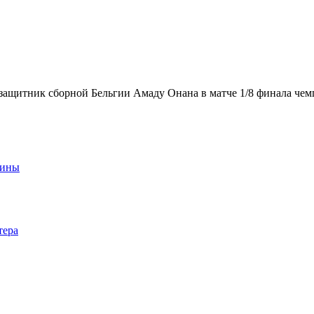
щитник сборной Бельгии Амаду Онана в матче 1/8 финала чем
аины
тера