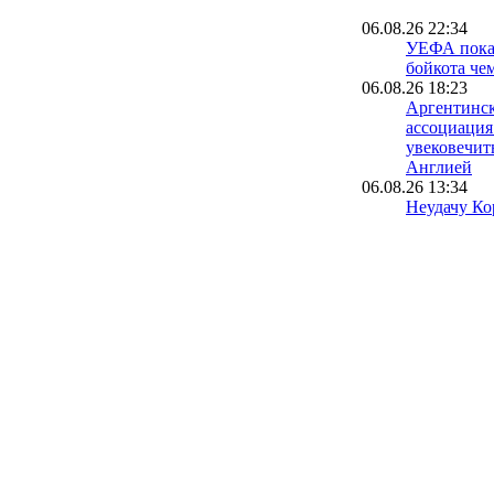
06.08.26 22:34
УЕФА пока 
бойкота че
06.08.26 18:23
Аргентинск
ассоциация
увековечит
Англией
06.08.26 13:34
Неудачу Ко
чемпионате
расследуют
полиции
06.08.26 09:39
Испания уж
проводить 
вместе с М
05.08.26 23:40
ФИФА пошла
о финале Ч
Марокко о