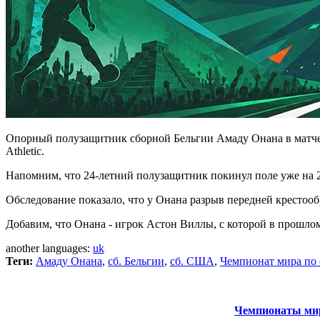
Опорный полузащитник сборной Бельгии Амаду Онана в матче 
Athletic.
Напомним, что 24-летний полузащитник покинул поле уже на 21
Обследование показало, что у Онана разрыв передней крестооб
Добавим, что Онана - игрок Астон Виллы, с которой в прошло
another languages:
uk
Теги:
Амаду Онана
,
сб. Бельгии
,
сб. США
,
Чемпионат мира по 
Чемпионаты мир