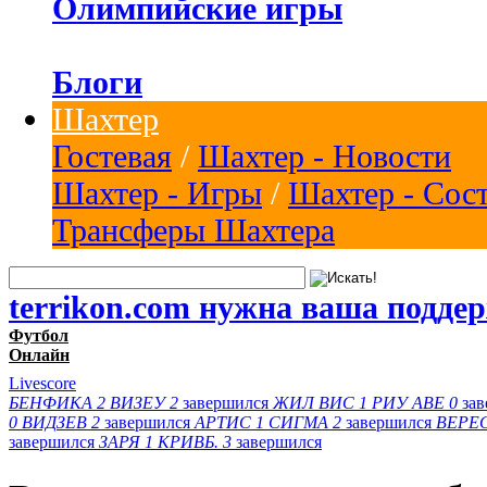
Олимпийские игры
Блоги
Шахтер
Гостевая
/
Шахтер - Новости
Шахтер - Игры
/
Шахтер - Сос
Трансферы Шахтера
terrikon.com нужна ваша подде
Футбол
Онлайн
Livescore
БЕНФИКА
2
ВИЗЕУ
2
завершился
ЖИЛ ВИС
1
РИУ АВЕ
0
за
0
ВИДЗЕВ
2
завершился
АРТИС
1
СИГМА
2
завершился
ВЕРЕ
завершился
ЗАРЯ
1
КРИВБ.
3
завершился