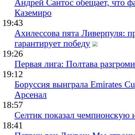
Андрей Сантос обещает, что ф
Каземиро
19:43
Ахилессова пята Ливерпуля: п
гарантирует победу
19:26
Первая лига: Полтава разгро
19:12
Боруссия выиграла Emirates Cu
Арсенал
18:57
Селтик показал чемпионскую 
18:41