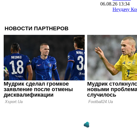
06.08.26 13:34
Неудачу Ко
чемпионате
расследуют
полиции
06.08.26 09:39
Испания уж
проводить 
вместе с М
05.08.26 23:40
ФИФА пошла
о финале Ч
Марокко о