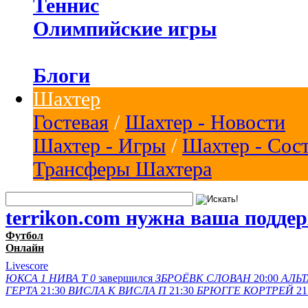
Теннис
Олимпийские игры
Блоги
Шахтер
Гостевая
/
Шахтер - Новости
Шахтер - Игры
/
Шахтер - Сос
Трансферы Шахтера
terrikon.com нужна ваша подде
Футбол
Онлайн
Livescore
ЮКСА
1
НИВА Т
0
завершился
ЗБРОЁВК
СЛОВАН
20:00
АЛЬТ
ГЕРТА
21:30
ВИСЛА K
ВИСЛА П
21:30
БРЮГГЕ
КОРТРЕЙ
21