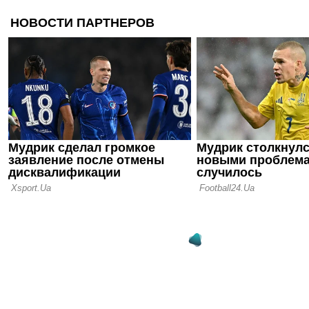
07.08.26 15:33
Сити откло
предложени
Родри
07.08.26 14:15
Артем Челя
в УПЛ