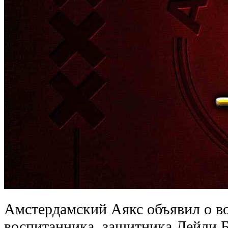
Амстердамский Аякс объявил о в
воспитанника, защитника Дейли Б