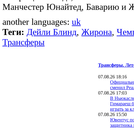
Манчестер Юнайтед, Баварию и 
another languages:
uk
Теги:
Дейли Блинд
,
Жирона
,
Чем
Трансферы
Трансферы. Лет
07.08.26 18:16
Официальн
сменил Реа
07.08.26 17:03
В Ньюкасле
Гимараеш б
играть за к
07.08.26 15:50
Ювентус п
защитника 
команды Д