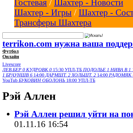
Гостевая
/
Шахтер - Новости
Шахтер - Игры
/
Шахтер - Сос
Трансферы Шахтера
terrikon.com нужна ваша подде
Футбол
Онлайн
Livescore
ЛЕВ.БЕР
0
КУДРОВК
0
15:30
УПЛ-ТБ
ПОДОЛЬЕ
1
НИВА В
1
1
БРАУНШВ
6
14:00
ДАРМШТ.
2
ХОЛЬШТ.
2
14:00
РАДОМЯК
YouTub
БУКОВИН
ОБОЛОНЬ
18:00
УПЛ-ТБ
Рэй Аллен
Рэй Аллен решил уйти на по
01.11.16 16:54