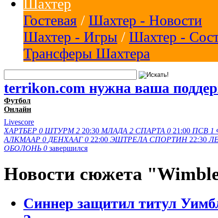
Шахтер
Гостевая
/
Шахтер - Новости
Шахтер - Игры
/
Шахтер - Сос
Трансферы Шахтера
terrikon.com нужна ваша подде
Футбол
Онлайн
Livescore
ХАРТБЕР
0
ШТУРМ
2
20:30
МЛАДА
2
СПАРТА
0
21:00
ПСВ
1
АЛКМААР
0
ДЕНХААГ
0
22:00
ЭШТРЕЛА
СПОРТИН
22:30
ЛЕ
ОБОЛОНЬ
0
завершился
Новости сюжета "Wimbl
Синнер защитил титул Уимбл