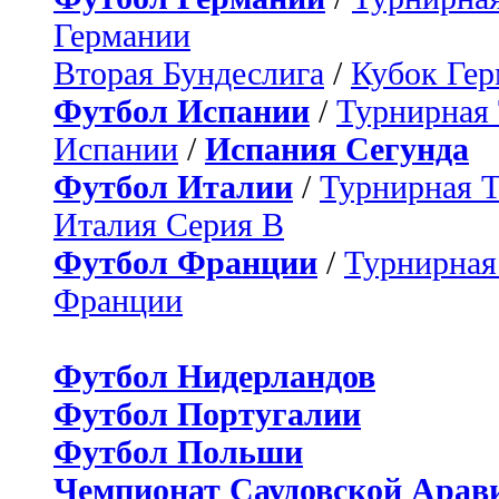
Германии
Вторая Бундеслига
/
Кубок Ге
Футбол Испании
/
Турнирная
Испании
/
Испания Сегунда
Футбол Италии
/
Турнирная 
Италия Серия B
Футбол Франции
/
Турнирная
Франции
Футбол Нидерландов
Футбол Португалии
Футбол Польши
Чемпионат Саудовской Арав