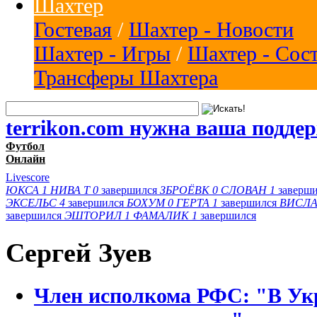
Шахтер
Гостевая
/
Шахтер - Новости
Шахтер - Игры
/
Шахтер - Сос
Трансферы Шахтера
terrikon.com нужна ваша подде
Футбол
Онлайн
Livescore
ЮКСА
1
НИВА Т
0
завершился
ЗБРОЁВК
0
СЛОВАН
1
заверш
ЭКСЕЛЬС
4
завершился
БОХУМ
0
ГЕРТА
1
завершился
ВИСЛА
завершился
ЭШТОРИЛ
1
ФАМАЛИК
1
завершился
Сергей Зуев
Член исполкома РФС: "В Ук