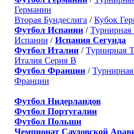
Германии
Вторая Бундеслига
/
Кубок Ге
Футбол Испании
/
Турнирная
Испании
/
Испания Сегунда
Футбол Италии
/
Турнирная 
Италия Серия B
Футбол Франции
/
Турнирная
Франции
Футбол Нидерландов
Футбол Португалии
Футбол Польши
Чемпионат Саудовской Арав