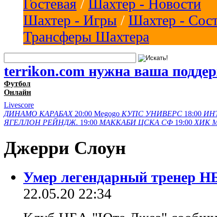
Гостевая
/
Шахтер - Новости
Шахтер - Игры
/
Шахтер - Сос
Трансферы Шахтера
terrikon.com нужна ваша подде
Футбол
Онлайн
Livescore
ДИНАМО
КАРАБАХ
20:00
Megogo
КУПС
УНИВЕРС
18:00
ИН
ЯГЕЛЛОН
РЕЙНДЖ.
19:00
МАККАБИ
ЦСКА СФ
19:00
ХИК
Джерри Слоун
Умер легендарный тренер Н
22.05.20 22:34