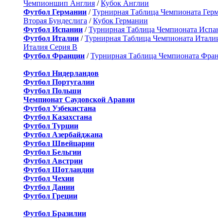
Чемпионшип Англия
/
Кубок Англии
Футбол Германии
/
Турнирная Таблица Чемпионата Гер
Вторая Бундеслига
/
Кубок Германии
Футбол Испании
/
Турнирная Таблица Чемпионата Испа
Футбол Италии
/
Турнирная Таблица Чемпионата Итали
Италия Серия B
Футбол Франции
/
Турнирная Таблица Чемпионата Фра
Футбол Нидерландов
Футбол Португалии
Футбол Польши
Чемпионат Саудовской Аравии
Футбол Узбекистана
Футбол Казахстана
Футбол Турции
Футбол Азербайджана
Футбол Швейцарии
Футбол Бельгии
Футбол Австрии
Футбол Шотландии
Футбол Чехии
Футбол Дании
Футбол Греции
Футбол Бразилии