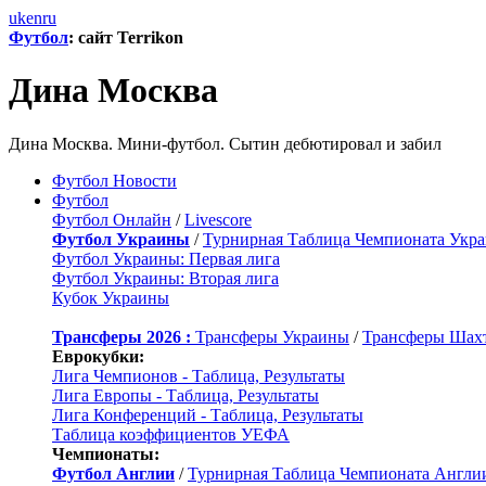
uk
en
ru
Футбол
: сайт Terrikon
Дина Москва
Дина Москва. Мини-футбол. Сытин дебютировал и забил
Футбол Новости
Футбол
Футбол Онлайн
/
Livescore
Футбол Украины
/
Турнирная Таблица Чемпионата Укр
Футбол Украины: Первая лига
Футбол Украины: Вторая лига
Кубок Украины
Трансферы 2026 :
Трансферы Украины
/
Трансферы Шах
Еврокубки:
Лига Чемпионов - Таблица, Результаты
Лига Европы - Таблица, Результаты
Лига Конференций - Таблица, Результаты
Таблица коэффициентов УЕФА
Чемпионаты:
Футбол Англии
/
Турнирная Таблица Чемпионата Англи