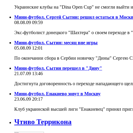
Украинские клубы на "Dina Open Cup" не смогли выйти 
Мини-футбол. Сергей Сытин: решил остаться в Моск
08.08.09 09:59
Экс-футболист донецкого "Шахтера" о своем переходе в 
Мини-футбол. Сытин: месяц вне игры
05.08.09 12:01
По окончании сбора в Сербии новичку "Дины" Сергею 
Мини-футбол. Сытин перешел в "Дину"
21.07.09 13:46
Достигнута договоренность о переходе нападающего ще
Мини-футбол. Енакиево зовут в Москву
23.06.09 20:17
Клуб украинской высшей лиги "Енакиевец" принял пригл
Чтиво Террикона