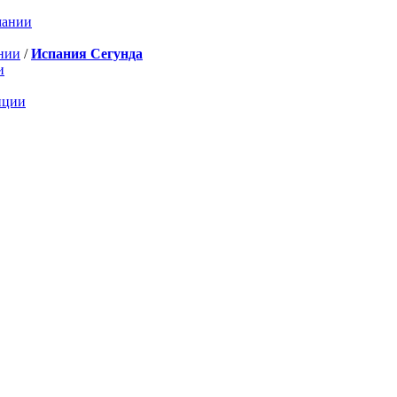
мании
нии
/
Испания Сегунда
и
нции