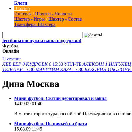
Блоги
Шахтер
Гостевая
/
Шахтер - Новости
Шахтер - Игры
/
Шахтер - Состав
Трансферы Шахтера
terrikon.com нужна ваша поддержка!
.
Футбол
Онлайн
Livescore
ЛЕВ.БЕР
0
КУДРОВК
0
15:30
УПЛ-ТБ
АЛЕКСАН
1
ИНГУЛЕЦ
ТЕЛСТАР
17:30
МАРИТИМ
КАЗА
17:30
БУКОВИН
ОБОЛОНЬ
Дина Москва
Мини-футбол. Сытин дебютировал и забил
14.09.09 01:40
В матче второго тура российской Премьер-лиги в сост
Мини-футбол. По ничьей на брата
15.08.09 11:45