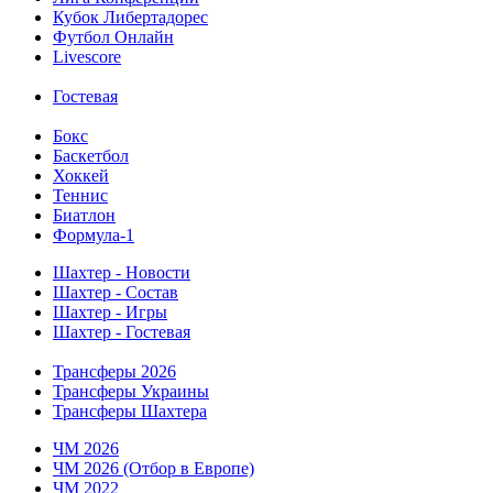
Кубок Либертадорес
Футбол Онлайн
Livescore
Гостевая
Бокс
Баскетбол
Хоккей
Теннис
Биатлон
Формула-1
Шахтер - Новости
Шахтер - Состав
Шахтер - Игры
Шахтер - Гостевая
Трансферы 2026
Трансферы Украины
Трансферы Шахтера
ЧМ 2026
ЧМ 2026 (Отбор в Европе)
ЧМ 2022