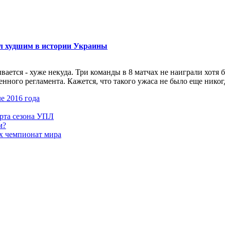
ал худшим в истории Украины
ется - хуже некуда. Три команды в 8 матчах не наиграли хотя б
ого регламента. Кажется, что такого ужаса не было еще никогда.
е 2016 года
арта сезона УПЛ
м?
х чемпионат мира