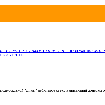
0
13:30
YouTub
КУЛЫКИВ
0
ПРИКАРП
0
16:30
YouTub
СМИРР
18:00
УПЛ-ТБ
аве подмосковной "Дины" дебютировал экс-нападающий донецког