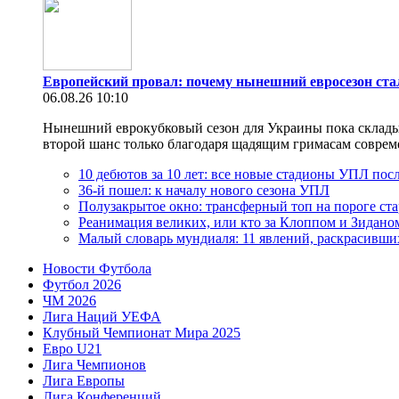
Европейский провал: почему нынешний евросезон ст
06.08.26 10:10
Нынешний еврокубковый сезон для Украины пока складыва
второй шанс только благодаря щадящим гримасам современн
10 дебютов за 10 лет: все новые стадионы УПЛ посл
36-й пошел: к началу нового сезона УПЛ
Полузакрытое окно: трансферный топ на пороге ст
Реанимация великих, или кто за Клоппом и Зидано
Малый словарь мундиаля: 11 явлений, раскрасивши
Новости Футбола
Футбол 2026
ЧМ 2026
Лига Наций УЕФА
Клубный Чемпионат Мира 2025
Евро U21
Лига Чемпионов
Лига Европы
Лига Конференций