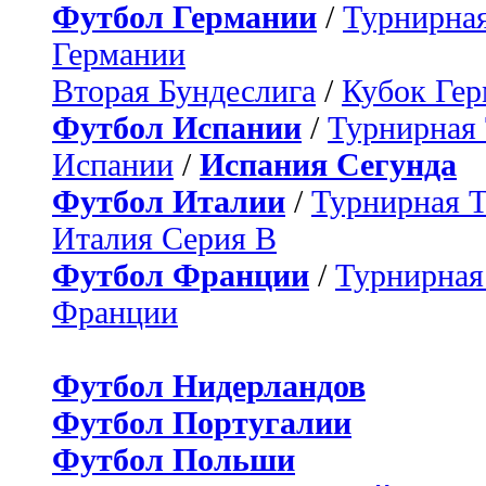
Футбол Германии
/
Турнирная
Германии
Вторая Бундеслига
/
Кубок Ге
Футбол Испании
/
Турнирная
Испании
/
Испания Сегунда
Футбол Италии
/
Турнирная 
Италия Серия B
Футбол Франции
/
Турнирная
Франции
Футбол Нидерландов
Футбол Португалии
Футбол Польши