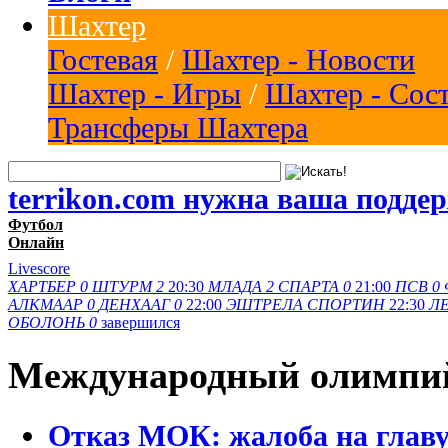
Шахтер
Гостевая
/
Шахтер - Новости
Шахтер - Игры
/
Шахтер - Сос
Трансферы Шахтера
terrikon.com нужна ваша подде
Футбол
Онлайн
Livescore
ХАРТБЕР
0
ШТУРМ
2
20:30
МЛАДА
2
СПАРТА
0
21:00
ПСВ
0
АЛКМААР
0
ДЕНХААГ
0
22:00
ЭШТРЕЛА
СПОРТИН
22:30
ЛЕ
ОБОЛОНЬ
0
завершился
Международный олимпи
Отказ МОК: жалоба на гла