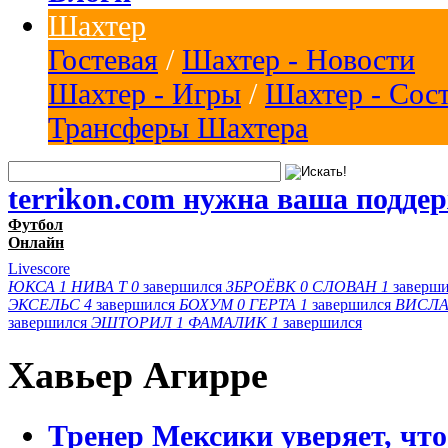
Шахтер
Гостевая
/
Шахтер - Новости
Шахтер - Игры
/
Шахтер - Сос
Трансферы Шахтера
terrikon.com нужна ваша подде
Футбол
Онлайн
Livescore
ЮКСА
1
НИВА Т
0
завершился
ЗБРОЁВК
0
СЛОВАН
1
заверш
ЭКСЕЛЬС
4
завершился
БОХУМ
0
ГЕРТА
1
завершился
ВИСЛА
завершился
ЭШТОРИЛ
1
ФАМАЛИК
1
завершился
Хавьер Агирре
Тренер Мексики уверяет, что