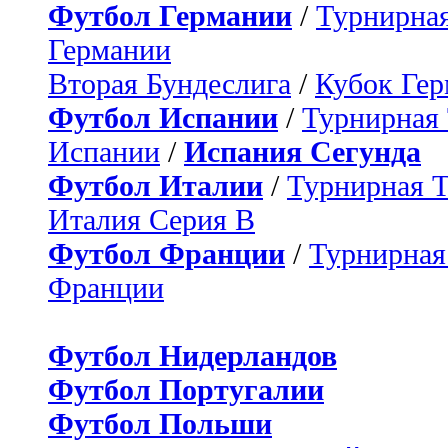
Футбол Германии
/
Турнирная
Германии
Вторая Бундеслига
/
Кубок Ге
Футбол Испании
/
Турнирная
Испании
/
Испания Сегунда
Футбол Италии
/
Турнирная 
Италия Серия B
Футбол Франции
/
Турнирная
Франции
Футбол Нидерландов
Футбол Португалии
Футбол Польши