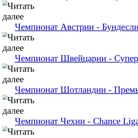
Чемпионат Австрии - Бундесли
Чемпионат Швейцарии - Супер
Чемпионат Шотландии - Премь
Чемпионат Чехии - Chance Lig