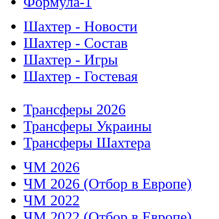
Формула-1
Шахтер - Новости
Шахтер - Состав
Шахтер - Игры
Шахтер - Гостевая
Трансферы 2026
Трансферы Украины
Трансферы Шахтера
ЧМ 2026
ЧМ 2026 (Отбор в Европе)
ЧМ 2022
ЧМ 2022 (Отбор в Европе)