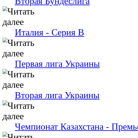
Вторая Бундеслига
Италия - Серия В
Первая лига Украины
Вторая лига Украины
Чемпионат Казахстана - Премь