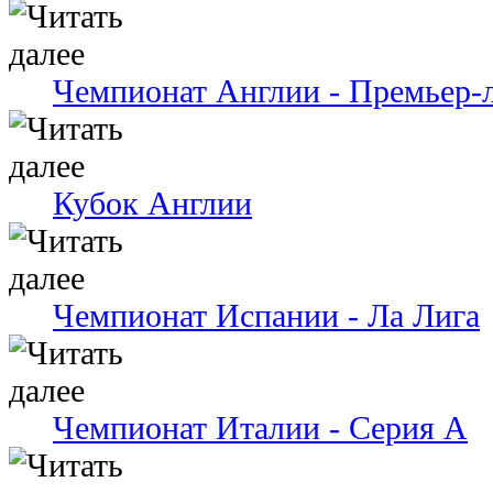
Чемпионат Англии - Премьер-
Кубок Англии
Чемпионат Испании - Ла Лига
Чемпионат Италии - Серия А