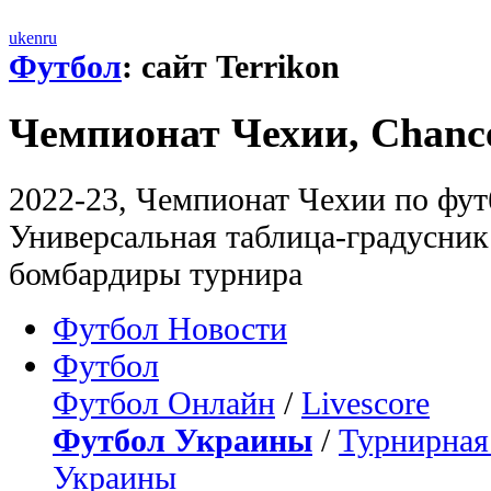
uk
en
ru
Футбол
: сайт Terrikon
Чемпионат Чехии, Chanc
2022-23, Чемпионат Чехии по футб
Универсальная таблица-градусни
бомбардиры турнира
Футбол Новости
Футбол
Футбол Онлайн
/
Livescore
Футбол Украины
/
Турнирная
Украины