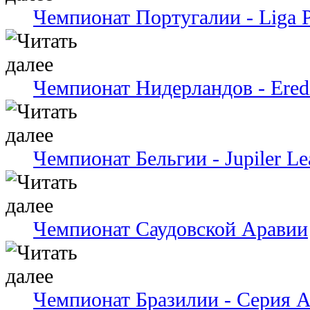
Чемпионат Португалии - Liga P
Чемпионат Нидерландов - Eredi
Чемпионат Бельгии - Jupiler Le
Чемпионат Саудовской Аравии
Чемпионат Бразилии - Серия 