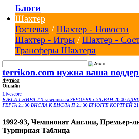
Блоги
Шахтер
Гостевая
/
Шахтер - Новости
Шахтер - Игры
/
Шахтер - Сос
Трансферы Шахтера
terrikon.com нужна ваша подде
Футбол
Онлайн
Livescore
ЮКСА
1
НИВА Т
0
завершился
ЗБРОЁВК
СЛОВАН
20:00
АЛЬТ
ГЕРТА
21:30
ВИСЛА K
ВИСЛА П
21:30
БРЮГГЕ
КОРТРЕЙ
21
1992-93, Чемпионат Англии, Премьер-л
Турнирная Таблица