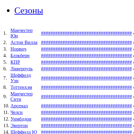
Сезоны
Манчестер
1.
#
#
#
#
#
#
#
#
#
#
#
#
#
#
#
#
#
#
#
#
#
#
#
#
#
#
#
#
#
#
#
#
#
#
#
#
#
#
Юн
2.
Астон Вилла
#
#
#
#
#
#
#
#
#
#
#
#
#
#
#
#
#
#
#
#
#
#
#
#
#
#
#
#
#
#
#
#
#
#
#
#
#
#
3.
Норвич
#
#
#
#
#
#
#
#
#
#
#
#
#
#
#
#
#
#
#
#
#
#
#
#
#
#
#
#
#
#
#
#
#
#
#
#
#
#
4.
Блэкберн
#
#
#
#
#
#
#
#
#
#
#
#
#
#
#
#
#
#
#
#
#
#
#
#
#
#
#
#
#
#
#
#
#
#
#
#
#
#
5.
КПР
#
#
#
#
#
#
#
#
#
#
#
#
#
#
#
#
#
#
#
#
#
#
#
#
#
#
#
#
#
#
#
#
#
#
#
#
#
#
6.
Ливерпуль
#
#
#
#
#
#
#
#
#
#
#
#
#
#
#
#
#
#
#
#
#
#
#
#
#
#
#
#
#
#
#
#
#
#
#
#
#
#
Шеффилд
7.
#
#
#
#
#
#
#
#
#
#
#
#
#
#
#
#
#
#
#
#
#
#
#
#
#
#
#
#
#
#
#
#
#
#
#
#
#
#
Уэн
8.
Тоттенхэм
#
#
#
#
#
#
#
#
#
#
#
#
#
#
#
#
#
#
#
#
#
#
#
#
#
#
#
#
#
#
#
#
#
#
#
#
#
#
Манчестер
9.
#
#
#
#
#
#
#
#
#
#
#
#
#
#
#
#
#
#
#
#
#
#
#
#
#
#
#
#
#
#
#
#
#
#
#
#
#
#
Сити
10.
Арсенал
#
#
#
#
#
#
#
#
#
#
#
#
#
#
#
#
#
#
#
#
#
#
#
#
#
#
#
#
#
#
#
#
#
#
#
#
#
#
11.
Челси
#
#
#
#
#
#
#
#
#
#
#
#
#
#
#
#
#
#
#
#
#
#
#
#
#
#
#
#
#
#
#
#
#
#
#
#
#
#
12.
Уимблдон
#
#
#
#
#
#
#
#
#
#
#
#
#
#
#
#
#
#
#
#
#
#
#
#
#
#
#
#
#
#
#
#
#
#
#
#
#
#
13.
Эвертон
#
#
#
#
#
#
#
#
#
#
#
#
#
#
#
#
#
#
#
#
#
#
#
#
#
#
#
#
#
#
#
#
#
#
#
#
#
#
14.
Шеффилд Ю
#
#
#
#
#
#
#
#
#
#
#
#
#
#
#
#
#
#
#
#
#
#
#
#
#
#
#
#
#
#
#
#
#
#
#
#
#
#