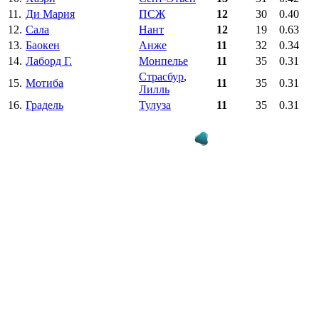
11.
Ди Мария
ПСЖ
12
30
0.40
12.
Сала
Нант
12
19
0.63
13.
Баокен
Анже
11
32
0.34
14.
Лаборд Г.
Монпелье
11
35
0.31
Страсбур
,
15.
Мотиба
11
35
0.31
Лилль
16.
Градель
Тулуза
11
35
0.31