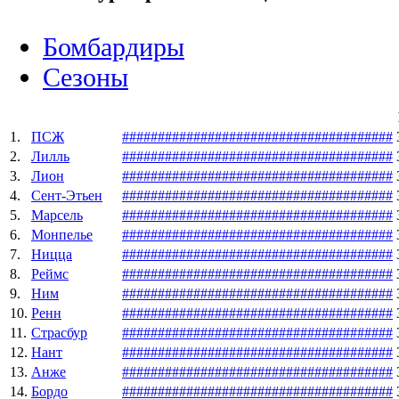
Бомбардиры
Сезоны
1.
ПСЖ
#
#
#
#
#
#
#
#
#
#
#
#
#
#
#
#
#
#
#
#
#
#
#
#
#
#
#
#
#
#
#
#
#
#
#
#
#
#
2.
Лилль
#
#
#
#
#
#
#
#
#
#
#
#
#
#
#
#
#
#
#
#
#
#
#
#
#
#
#
#
#
#
#
#
#
#
#
#
#
#
3.
Лион
#
#
#
#
#
#
#
#
#
#
#
#
#
#
#
#
#
#
#
#
#
#
#
#
#
#
#
#
#
#
#
#
#
#
#
#
#
#
4.
Сент-Этьен
#
#
#
#
#
#
#
#
#
#
#
#
#
#
#
#
#
#
#
#
#
#
#
#
#
#
#
#
#
#
#
#
#
#
#
#
#
#
5.
Марсель
#
#
#
#
#
#
#
#
#
#
#
#
#
#
#
#
#
#
#
#
#
#
#
#
#
#
#
#
#
#
#
#
#
#
#
#
#
#
6.
Монпелье
#
#
#
#
#
#
#
#
#
#
#
#
#
#
#
#
#
#
#
#
#
#
#
#
#
#
#
#
#
#
#
#
#
#
#
#
#
#
7.
Ницца
#
#
#
#
#
#
#
#
#
#
#
#
#
#
#
#
#
#
#
#
#
#
#
#
#
#
#
#
#
#
#
#
#
#
#
#
#
#
8.
Реймс
#
#
#
#
#
#
#
#
#
#
#
#
#
#
#
#
#
#
#
#
#
#
#
#
#
#
#
#
#
#
#
#
#
#
#
#
#
#
9.
Ним
#
#
#
#
#
#
#
#
#
#
#
#
#
#
#
#
#
#
#
#
#
#
#
#
#
#
#
#
#
#
#
#
#
#
#
#
#
#
10.
Ренн
#
#
#
#
#
#
#
#
#
#
#
#
#
#
#
#
#
#
#
#
#
#
#
#
#
#
#
#
#
#
#
#
#
#
#
#
#
#
11.
Страсбур
#
#
#
#
#
#
#
#
#
#
#
#
#
#
#
#
#
#
#
#
#
#
#
#
#
#
#
#
#
#
#
#
#
#
#
#
#
#
12.
Нант
#
#
#
#
#
#
#
#
#
#
#
#
#
#
#
#
#
#
#
#
#
#
#
#
#
#
#
#
#
#
#
#
#
#
#
#
#
#
13.
Анже
#
#
#
#
#
#
#
#
#
#
#
#
#
#
#
#
#
#
#
#
#
#
#
#
#
#
#
#
#
#
#
#
#
#
#
#
#
#
14.
Бордо
#
#
#
#
#
#
#
#
#
#
#
#
#
#
#
#
#
#
#
#
#
#
#
#
#
#
#
#
#
#
#
#
#
#
#
#
#
#