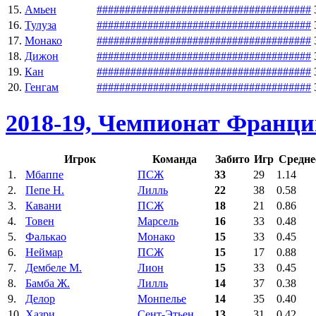
15.
Амьен
#
#
#
#
#
#
#
#
#
#
#
#
#
#
#
#
#
#
#
#
#
#
#
#
#
#
#
#
#
#
#
#
#
#
#
#
#
#
16.
Тулуза
#
#
#
#
#
#
#
#
#
#
#
#
#
#
#
#
#
#
#
#
#
#
#
#
#
#
#
#
#
#
#
#
#
#
#
#
#
#
17.
Монако
#
#
#
#
#
#
#
#
#
#
#
#
#
#
#
#
#
#
#
#
#
#
#
#
#
#
#
#
#
#
#
#
#
#
#
#
#
#
18.
Дижон
#
#
#
#
#
#
#
#
#
#
#
#
#
#
#
#
#
#
#
#
#
#
#
#
#
#
#
#
#
#
#
#
#
#
#
#
#
#
19.
Кан
#
#
#
#
#
#
#
#
#
#
#
#
#
#
#
#
#
#
#
#
#
#
#
#
#
#
#
#
#
#
#
#
#
#
#
#
#
#
20.
Генгам
#
#
#
#
#
#
#
#
#
#
#
#
#
#
#
#
#
#
#
#
#
#
#
#
#
#
#
#
#
#
#
#
#
#
#
#
#
#
2018-19, Чемпионат Франц
Игрок
Команда
Забито
Игр
Средне
1.
Мбаппе
ПСЖ
33
29
1.14
2.
Пепе Н.
Лилль
22
38
0.58
3.
Кавани
ПСЖ
18
21
0.86
4.
Товен
Марсель
16
33
0.48
5.
Фалькао
Монако
15
33
0.45
6.
Неймар
ПСЖ
15
17
0.88
7.
Дембеле М.
Лион
15
33
0.45
8.
Бамба Ж.
Лилль
14
37
0.38
9.
Делор
Монпелье
14
35
0.40
10.
Хазри
Сент-Этьен
13
31
0.42