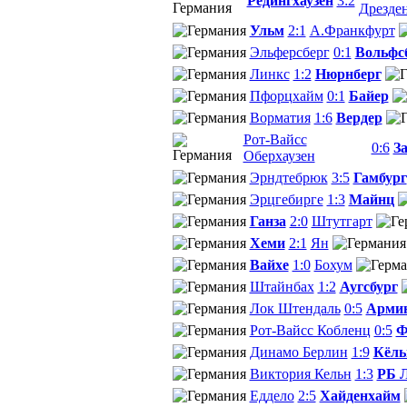
Редингхаузен
3:2
Дрезде
Ульм
2:1
А.Франкфурт
Эльферсберг
0:1
Вольфс
Линкс
1:2
Нюрнберг
Пфорцхайм
0:1
Байер
Ворматия
1:6
Вердер
Рот-Вайсс
0:6
З
Оберхаузен
Эрндтебрюк
3:5
Гамбург
Эрцгебирге
1:3
Майнц
Ганза
2:0
Штутгарт
Хеми
2:1
Ян
Вайхе
1:0
Бохум
Штайнбах
1:2
Аугсбург
Лок Штендаль
0:5
Арми
Рот-Вайсс Кобленц
0:5
Ф
Динамо Берлин
1:9
Кёль
Виктория Кельн
1:3
РБ 
Еддело
2:5
Хайденхайм