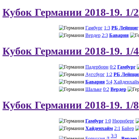
Кубок Германии 2018-19. 1/
Гамбург
1:3
РБ Лейпциг
Вердер
2:3
Бавария
Кубок Германии 2018-19. 1/
Падерборн
0:2
Гамбург
Аугсбург
1:2
РБ Лейпци
Бавария
5:4
Хайденхай
Шальке
0:2
Вердер
Кубок Германии 2018-19. 1/
Гамбург
1:0
Нюрнберг
Хайденхайм
2:1
Байер
3:3
Боруссия Д
Вердер