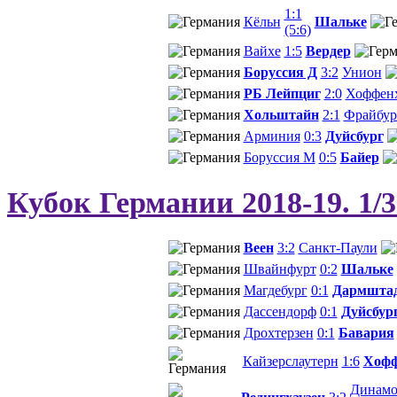
1:1
Кёльн
Шальке
(5:6)
Вайхе
1:5
Вердер
Боруссия Д
3:2
Унион
РБ Лейпциг
2:0
Хоффен
Хольштайн
2:1
Фрайбур
Арминия
0:3
Дуйсбург
Боруссия М
0:5
Байер
Кубок Германии 2018-19. 1/
Веен
3:2
Санкт-Паули
Швайнфурт
0:2
Шальке
Магдебург
0:1
Дармшта
Дассендорф
0:1
Дуйсбур
Дрохтерзен
0:1
Бавария
Кайзерслаутерн
1:6
Хофф
Динам