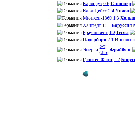
Карлсруэ
0:6
Ганновер
Карл Цейсс
2:4
Унион
Мюнхен-1860
1:3
Хольш
Хаштедт
1:11
Боруссия 
Брауншвейг
1:2
Герта
Падерборн
2:1
Ингольшт
2:2
Энерги
Фрайбург
(3:5)
Гройтер Фюрт
1:2
Борус