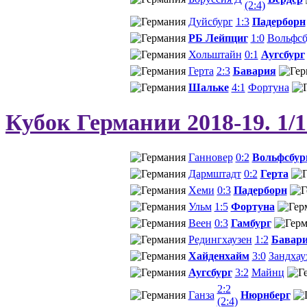
(2:4)
Дуйсбург
1:3
Падерборн
РБ Лейпциг
1:0
Вольфсб
Хольштайн
0:1
Аугсбург
Герта
2:3
Бавария
Шальке
4:1
Фортуна
Кубок Германии 2018-19. 1/
Ганновер
0:2
Вольфсбур
Дармштадт
0:2
Герта
Хеми
0:3
Падерборн
Ульм
1:5
Фортуна
Веен
0:3
Гамбург
Редингхаузен
1:2
Бавар
Хайденхайм
3:0
Зандхау
Аугсбург
3:2
Майнц
2:2
Ганза
Нюрнберг
(2:4)