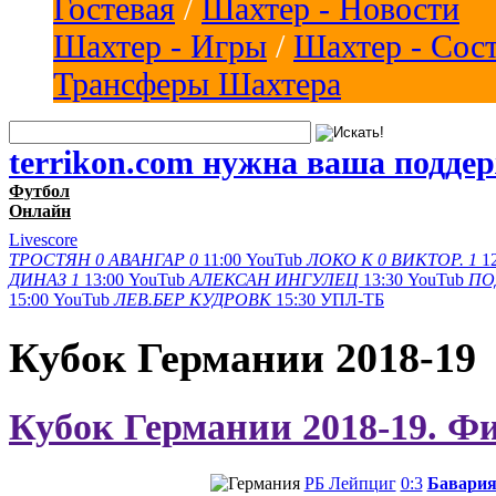
Гостевая
/
Шахтер - Новости
Шахтер - Игры
/
Шахтер - Сос
Трансферы Шахтера
terrikon.com нужна ваша подде
Футбол
Онлайн
Livescore
ТРОСТЯН
0
АВАНГАР
0
11:00
YouTub
ЛОКО К
0
ВИКТОР.
1
1
ДИНАЗ
1
13:00
YouTub
АЛЕКСАН
ИНГУЛЕЦ
13:30
YouTub
ПО
15:00
YouTub
ЛЕВ.БЕР
КУДРОВК
15:30
УПЛ-ТБ
Кубок Германии 2018-19
Кубок Германии 2018-19. Ф
РБ Лейпциг
0:3
Бавари