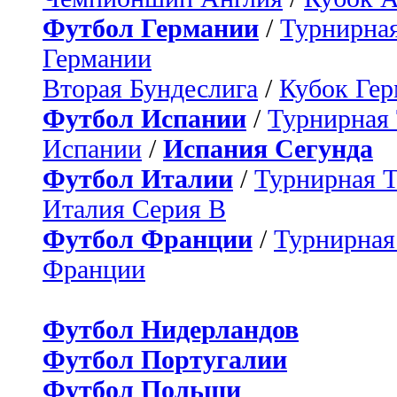
Футбол Германии
/
Турнирная
Германии
Вторая Бундеслига
/
Кубок Ге
Футбол Испании
/
Турнирная
Испании
/
Испания Сегунда
Футбол Италии
/
Турнирная 
Италия Серия B
Футбол Франции
/
Турнирная
Франции
Футбол Нидерландов
Футбол Португалии
Футбол Польши