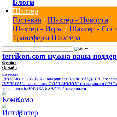
Блоги
Шахтер
Гостевая
/
Шахтер - Новости
Шахтер - Игры
/
Шахтер - Сос
Трансферы Шахтера
terrikon.com нужна ваша подде
Футбол
Онлайн
Livescore
ДИНАМО
1
КАРАБАХ
0
завершился
ПАОК
0
АНДЕРЛ.
1
завер
ШЕЛБУРН
1
завершился
ТУН
3
ВИКИНГ.
0
завершился
БРАГА
завершился
БЕНФИКА
6
ХАРТС
1
завершился
Комо
Интер