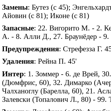
Замены
: Бутез (с 45); Энгельхардт
Айовин (с 81); Иконе (с 81)
Запасные
: 22. Вигорито М. - 2. 
А. - 8. Алли Д., 27. Браунёдер - 9
Предупреждения
: Стрефезза Г. 4
Удаления
: Рейна П. 45'
Интер
: 1. Зоммер - 6. де Врей, 3
(Дюмфрис, 60), 32. Димарко (Ачерб
Чалханоглу (Барелла, 60), 21. Асла
Залевски (Топалович Л., 80) - 99.