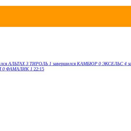
ился
АЛЬТАХ
3
ТИРОЛЬ
1
завершился
КАМБЮР
0
ЭКСЕЛЬС
4
з
Л
0
ФАМАЛИК
1
22:15