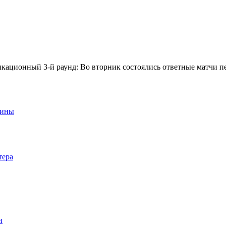
фикационный 3-й раунд: Во вторник состоялись ответные матчи
аины
тера
и