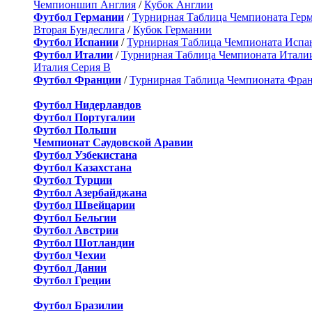
Чемпионшип Англия
/
Кубок Англии
Футбол Германии
/
Турнирная Таблица Чемпионата Гер
Вторая Бундеслига
/
Кубок Германии
Футбол Испании
/
Турнирная Таблица Чемпионата Испа
Футбол Италии
/
Турнирная Таблица Чемпионата Итали
Италия Серия B
Футбол Франции
/
Турнирная Таблица Чемпионата Фра
Футбол Нидерландов
Футбол Португалии
Футбол Польши
Чемпионат Саудовской Аравии
Футбол Узбекистана
Футбол Казахстана
Футбол Турции
Футбол Азербайджана
Футбол Швейцарии
Футбол Бельгии
Футбол Австрии
Футбол Шотландии
Футбол Чехии
Футбол Дании
Футбол Греции
Футбол Бразилии