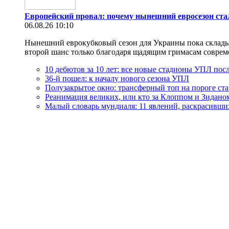
Европейский провал: почему нынешний евросезон ст
06.08.26 10:10
Нынешний еврокубковый сезон для Украины пока складыва
второй шанс только благодаря щадящим гримасам современн
10 дебютов за 10 лет: все новые стадионы УПЛ посл
36-й пошел: к началу нового сезона УПЛ
Полузакрытое окно: трансферный топ на пороге ст
Реанимация великих, или кто за Клоппом и Зидано
Малый словарь мундиаля: 11 явлений, раскрасивши