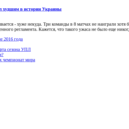
ал худшим в истории Украины
ется - хуже некуда. Три команды в 8 матчах не наиграли хотя б
ого регламента. Кажется, что такого ужаса не было еще никогда.
е 2016 года
арта сезона УПЛ
м?
х чемпионат мира