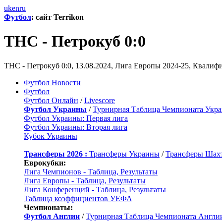
uk
en
ru
Футбол
: сайт Terrikon
ТНС - Петрокуб 0:0
ТНС - Петрокуб 0:0, 13.08.2024, Лига Европы 2024-25, Квали
Футбол Новости
Футбол
Футбол Онлайн
/
Livescore
Футбол Украины
/
Турнирная Таблица Чемпионата Укр
Футбол Украины: Первая лига
Футбол Украины: Вторая лига
Кубок Украины
Трансферы 2026 :
Трансферы Украины
/
Трансферы Шах
Еврокубки:
Лига Чемпионов - Таблица, Результаты
Лига Европы - Таблица, Результаты
Лига Конференций - Таблица, Результаты
Таблица коэффициентов УЕФА
Чемпионаты:
Футбол Англии
/
Турнирная Таблица Чемпионата Англи