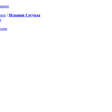
мании
нии
/
Испания Сегунда
и
нции