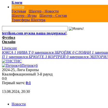
Блоги
Шахтер
Гостевая
/
Шахтер - Новости
Шахтер - Игры
/
Шахтер - Состав
Трансферы Шахтера
terrikon.com нужна ваша поддержка!
.
Футбол
Онлайн
Livescore
ЮКСА
1
НИВА Т
0
завершился
ЗБРОЁВК
0
СЛОВАН
1
заверш
П
1
завершился
БРЮГГЕ
3
КОРТРЕЙ
0
завершился
ЭШТОРИ
ТНС
Петрокуб
2024-25, Лига Европы
Квалификационный 3-й раунд
0:0
Первый матч:
0:1
13.08.2024, 20:30
Новости