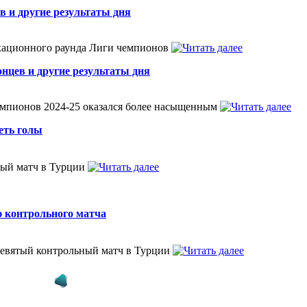
в и другие результаты дня
икационного раунда Лиги чемпионов
нцев и другие результаты дня
емпионов 2024-25 оказался более насыщенным
еть голы
ный матч в Турции
ю контрольного матча
девятый контрольный матч в Турции