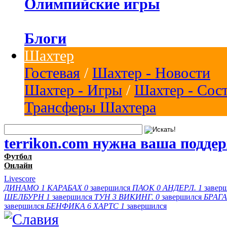
Олимпийские игры
Блоги
Шахтер
Гостевая
/
Шахтер - Новости
Шахтер - Игры
/
Шахтер - Сос
Трансферы Шахтера
terrikon.com нужна ваша подде
Футбол
Онлайн
Livescore
ДИНАМО
1
КАРАБАХ
0
завершился
ПАОК
0
АНДЕРЛ.
1
завер
ШЕЛБУРН
1
завершился
ТУН
3
ВИКИНГ.
0
завершился
БРАГА
завершился
БЕНФИКА
6
ХАРТС
1
завершился