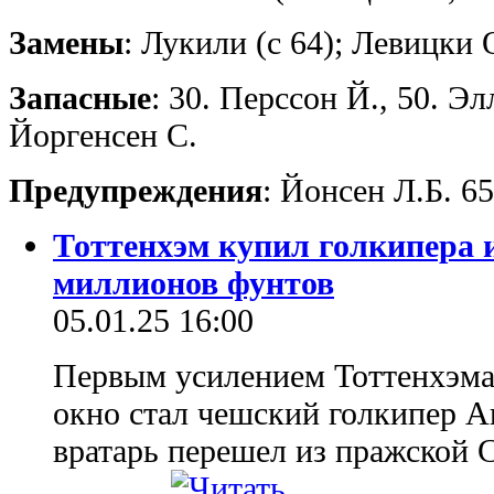
Замены
: Лукили (с 64); Левицки О
Запасные
: 30. Перссон Й., 50. Элл
Йоргенсен С.
Предупреждения
: Йонсен Л.Б. 6
Тоттенхэм купил голкипера 
миллионов фунтов
05.01.25 16:00
Первым усилением Тоттенхэма 
окно стал чешский голкипер А
вратарь перешел из пражской 