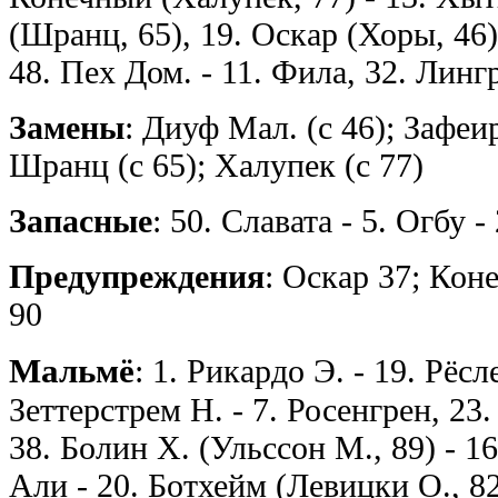
(Шранц, 65), 19. Оскар (Хоры, 46)
48. Пех Дом. - 11. Фила, 32. Линг
Замены
: Диуф Мал. (с 46); Зафеир
Шранц (с 65); Халупек (с 77)
Запасные
: 50. Славата - 5. Огбу -
Предупреждения
: Оскар 37; Кон
90
Мальмё
: 1. Рикардо Э. - 19. Рёсл
Зеттерстрем Н. - 7. Росенгрен, 23.
38. Болин Х. (Ульссон М., 89) - 16
Али - 20. Ботхейм (Левицки О., 8