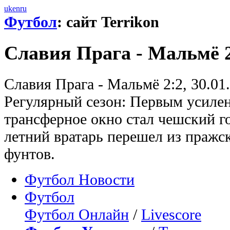
uk
en
ru
Футбол
: сайт Terrikon
Славия Прага - Мальмё 
Славия Прага - Мальмё 2:2, 30.01
Регулярный сезон: Первым усилен
трансферное окно стал чешский г
летний вратарь перешел из пражс
фунтов.
Футбол Новости
Футбол
Футбол Онлайн
/
Livescore