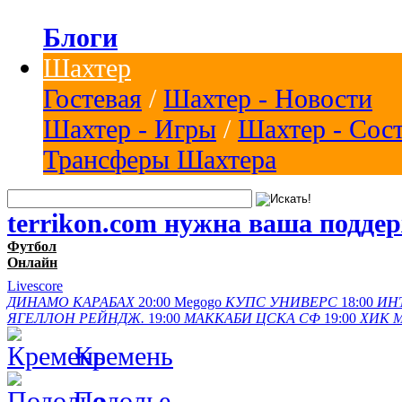
Блоги
Шахтер
Гостевая
/
Шахтер - Новости
Шахтер - Игры
/
Шахтер - Сос
Трансферы Шахтера
terrikon.com нужна ваша подде
Футбол
Онлайн
Livescore
ДИНАМО
КАРАБАХ
20:00
Megogo
КУПС
УНИВЕРС
18:00
ИН
ЯГЕЛЛОН
РЕЙНДЖ.
19:00
МАККАБИ
ЦСКА СФ
19:00
ХИК
Кремень
Подолье