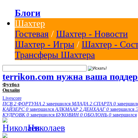
Блоги
Шахтер
Гостевая
/
Шахтер - Новости
Шахтер - Игры
/
Шахтер - Сос
Трансферы Шахтера
terrikon.com нужна ваша подде
Футбол
Онлайн
Livescore
ПСВ
2
ФОРТУНА
2
завершился
МЛАДА
2
СПАРТА
0
завершил
КАЙЗЕРС
0
завершился
АЛКМААР
2
ДЕНХААГ
0
завершился
КУДРОВК
0
завершился
БУКОВИН
0
ОБОЛОНЬ
0
завершился
Николаев