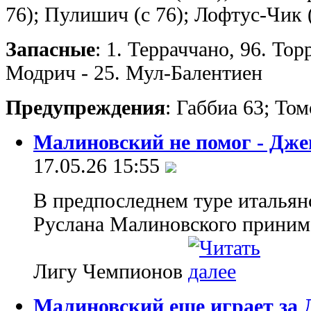
76); Пулишич (с 76); Лофтус-Чик (
Запасные
: 1. Терраччано, 96. Тор
Модрич - 25. Мул-Балентиен
Предупреждения
: Габбиа 63; То
Малиновский не помог - Дже
17.05.26 15:55
В предпоследнем туре италья
Руслана Малиновского принима
Лигу Чемпионов
Малиновский еще играет за 