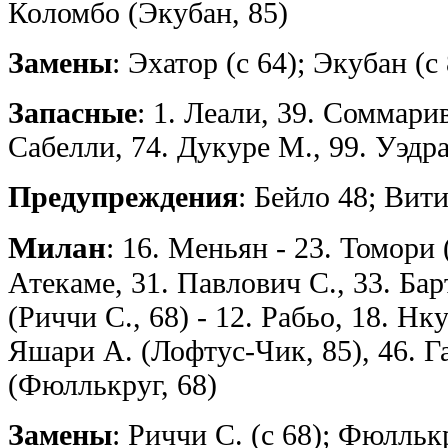
Коломбо (Экубан, 85)
Замены
: Эхатор (с 64); Экубан (с
Запасные
: 1. Леали, 39. Соммарив
Сабелли, 74. Дукуре М., 99. Уэдра
Предупреждения
: Бейло 48; Вит
Милан
: 16. Меньян - 23. Томори 
Атекаме, 31. Павлович С., 33. Ба
(Риччи С., 68) - 12. Рабьо, 18. Нк
Яшари А. (Лофтус-Чик, 85), 46. Г
(Фюллькруг, 68)
Замены
: Риччи С. (с 68); Фюллькр