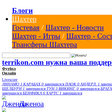
Блоги
Шахтер
Гостевая
/
Шахтер - Новости
Шахтер - Игры
/
Шахтер - Сос
Трансферы Шахтера
terrikon.com нужна ваша подде
Футбол
Онлайн
Livescore
ДИНАМО
1
КАРАБАХ
0
завершился
ПАОК
0
АНДЕРЛ.
1
завер
ШЕЛБУРН
1
завершился
ТУН
3
ВИКИНГ.
0
завершился
БРАГА
завершился
БЕНФИКА
6
ХАРТС
1
завершился
Дженоа