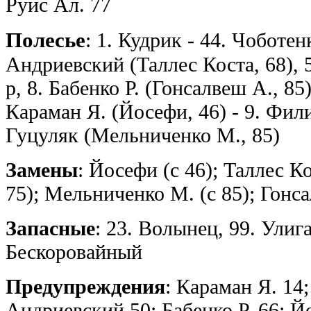
Руис Ал. 77
Полесье
: 1. Кудрик - 44. Чоботен
Андриевский (Таллес Коста, 68), 
р, 8. Бабенко Р. (Гонсалвеш А., 85
Караман Я. (Йосефи, 46) - 9. Фили
Гуцуляк (Мельниченко М., 85)
Замены
: Йосефи (с 46); Таллес Ко
75); Мельниченко М. (с 85); Гонса
Запасные
: 23. Волынец, 99. Улига
Бескоровайный
Предупреждения
: Караман Я. 14
Андриевский 50; Бабенко Р. 66; Й