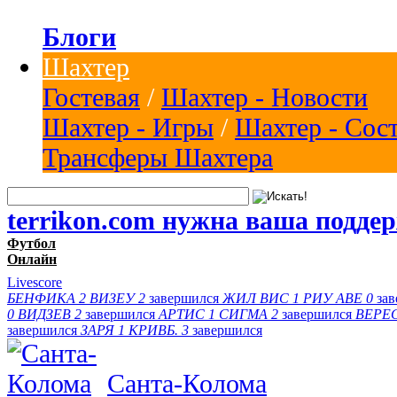
Блоги
Шахтер
Гостевая
/
Шахтер - Новости
Шахтер - Игры
/
Шахтер - Сос
Трансферы Шахтера
terrikon.com нужна ваша подде
Футбол
Онлайн
Livescore
БЕНФИКА
2
ВИЗЕУ
2
завершился
ЖИЛ ВИС
1
РИУ АВЕ
0
за
0
ВИДЗЕВ
2
завершился
АРТИС
1
СИГМА
2
завершился
ВЕРЕ
завершился
ЗАРЯ
1
КРИВБ.
3
завершился
Санта-Колома