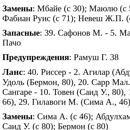
Замены
: Мбайе (с 30); Маюлю (с 
Фабиан Руис (с 71); Невеш Ж.П. (
Запасные
: 39. Сафонов М. - 5. М
Пачо
Предупреждения
: Рамуш Г. 38
Ланс
: 40. Риссер - 2. Агилар (Абд
Удоль (Бермон, 80), 20. Сарр Мал.,
Сангаре - 10. Товен (Саид У., 80),
66), 29. Гилавоги М. (Сима А., 46
Замены
: Сима А. (с 46); Абдулхам
Саид У. (с 80); Бермон (с 80)