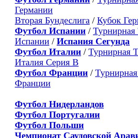
Германии
Вторая Бундеслига
/
Кубок Ге
Футбол Испании
/
Турнирная
Испании
/
Испания Сегунда
Футбол Италии
/
Турнирная 
Италия Серия B
Футбол Франции
/
Турнирная
Франции
Футбол Нидерландов
Футбол Португалии
Футбол Польши
Чемпионат Саудовской Арав