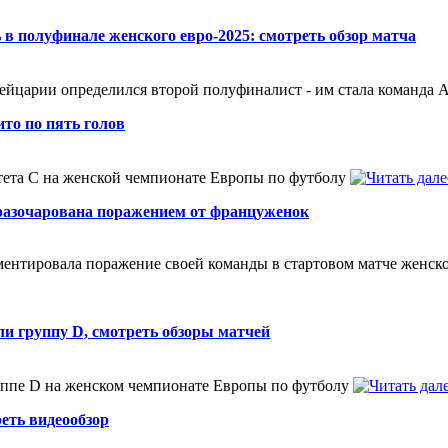
в полуфинале женского евро-2025: смотреть обзор матча
ейцарии определился второй полуфиналист - им стала команда
то по пять голов
ртета С на женской чемпионате Европы по футболу
разочарована поражением от француженок
нтировала поражение своей команды в стартовом матче женско
и группу D, смотреть обзоры матчей
уппе D на женском чемпионате Европы по футболу
еть видеообзор