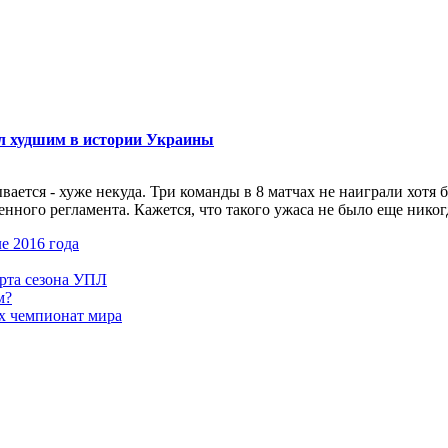
ал худшим в истории Украины
ется - хуже некуда. Три команды в 8 матчах не наиграли хотя б
ого регламента. Кажется, что такого ужаса не было еще никогда.
е 2016 года
арта сезона УПЛ
м?
х чемпионат мира