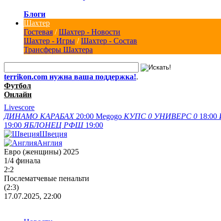
Блоги
Шахтер
Гостевая
/
Шахтер - Новости
Шахтер - Игры
/
Шахтер - Состав
Трансферы Шахтера
terrikon.com нужна ваша поддержка!
.
Футбол
Онлайн
Livescore
ДИНАМО
КАРАБАХ
20:00
Megogo
КУПС
0
УНИВЕРС
0
18:00
19:00
ЯБЛОНЕЦ
РФШ
19:00
Швеция
Англия
Евро (женщины) 2025
1/4 финала
2:2
Послематчевые пенальти
(2:3)
17.07.2025, 22:00