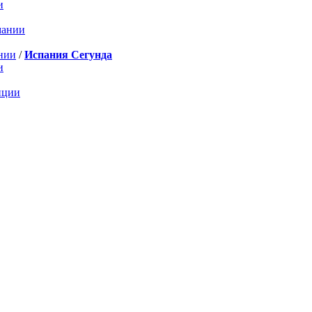
и
мании
нии
/
Испания Сегунда
и
нции