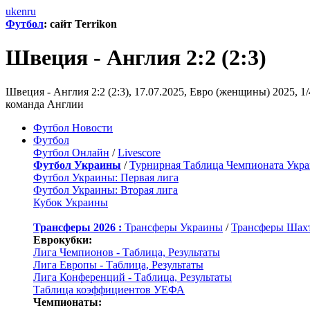
uk
en
ru
Футбол
: сайт Terrikon
Швеция - Англия 2:2 (2:3)
Швеция - Англия 2:2 (2:3), 17.07.2025, Евро (женщины) 2025,
команда Англии
Футбол Новости
Футбол
Футбол Онлайн
/
Livescore
Футбол Украины
/
Турнирная Таблица Чемпионата Укр
Футбол Украины: Первая лига
Футбол Украины: Вторая лига
Кубок Украины
Трансферы 2026 :
Трансферы Украины
/
Трансферы Шах
Еврокубки:
Лига Чемпионов - Таблица, Результаты
Лига Европы - Таблица, Результаты
Лига Конференций - Таблица, Результаты
Таблица коэффициентов УЕФА
Чемпионаты: