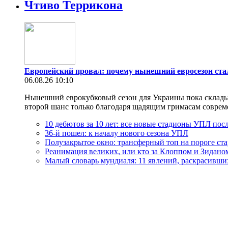
Чтиво Террикона
Европейский провал: почему нынешний евросезон ст
06.08.26 10:10
Нынешний еврокубковый сезон для Украины пока складыва
второй шанс только благодаря щадящим гримасам современн
10 дебютов за 10 лет: все новые стадионы УПЛ посл
36-й пошел: к началу нового сезона УПЛ
Полузакрытое окно: трансферный топ на пороге ст
Реанимация великих, или кто за Клоппом и Зидано
Малый словарь мундиаля: 11 явлений, раскрасивши