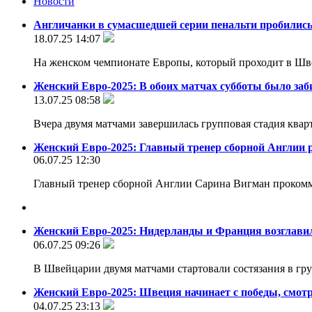
Новости
Англичанки в сумасшедшей серии пенальти пробились 
18.07.25 14:07
На женском чемпионате Европы, который проходит в Шв
Женский Евро-2025: В обоих матчах субботы было заби
13.07.25 08:58
Вчера двумя матчами завершилась групповая стадия ква
Женский Евро-2025: Главный тренер сборной Англии 
06.07.25 12:30
Главный тренер сборной Англии Сарина Вигман прокомме
Женский Евро-2025: Нидерланды и Франция возглавил
06.07.25 09:26
В Швейцарии двумя матчами стартовали состязания в гр
Женский Евро-2025: Швеция начинает с победы, смотр
04.07.25 23:13