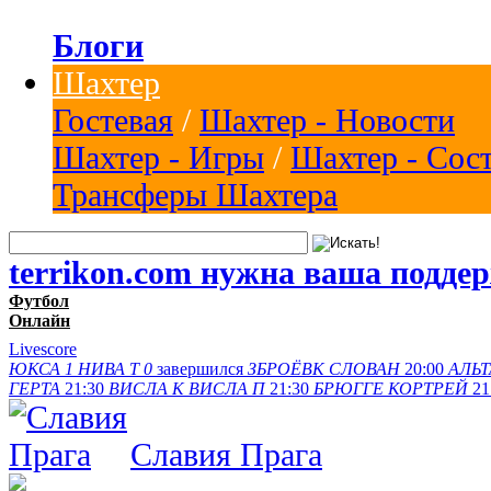
Блоги
Шахтер
Гостевая
/
Шахтер - Новости
Шахтер - Игры
/
Шахтер - Сос
Трансферы Шахтера
terrikon.com нужна ваша подде
Футбол
Онлайн
Livescore
ЮКСА
1
НИВА Т
0
завершился
ЗБРОЁВК
СЛОВАН
20:00
АЛЬТ
ГЕРТА
21:30
ВИСЛА K
ВИСЛА П
21:30
БРЮГГЕ
КОРТРЕЙ
21
Славия Прага