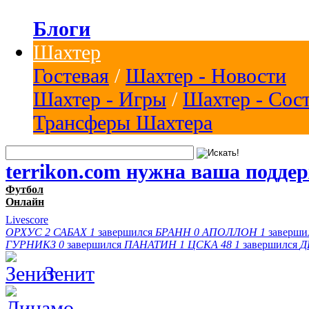
Блоги
Шахтер
Гостевая
/
Шахтер - Новости
Шахтер - Игры
/
Шахтер - Сос
Трансферы Шахтера
terrikon.com нужна ваша подде
Футбол
Онлайн
Livescore
ОРХУС
2
САБАХ
1
завершился
БРАНН
0
АПОЛЛОН
1
заверши
ГУРНИКЗ
0
завершился
ПАНАТИН
1
ЦСКА 48
1
завершился
Д
Зенит