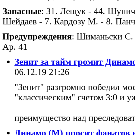
Запасные
: 31. Лещук - 44. Шунич 
Шейдаев - 7. Кардозу М. - 8. Пан
Предупреждения
: Шиманьски С.
Ар. 41
Зенит за тайм громит Динамо
06.12.19 21:26
"Зенит" разгромно победил мо
"классическим" счетом 3:0 и у
преимущество над преследова
Динамо (М) просит фанатов 